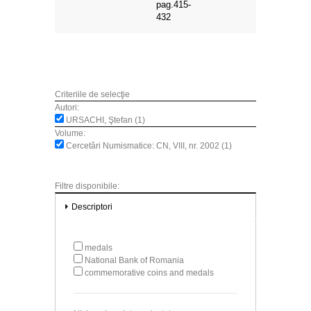
pag.415-
432
Criteriile de selecţie
Autori:
URSACHI, Ştefan (1)
Volume:
Cercetări Numismatice: CN, VIII, nr. 2002 (1)
Filtre disponibile:
Descriptori
medals
National Bank of Romania
commemorative coins and medals