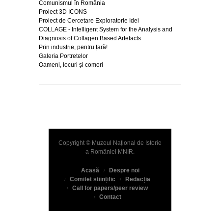
Comunismul în România
Proiect 3D ICONS
Proiect de Cercetare Exploratorie Idei
COLLAGE - Intelligent System for the Analysis and
Diagnosis of Collagen Based Artefacts
Prin industrie, pentru țară!
Galeria Portretelor
Oameni, locuri și comori
Copyright © Muzeul Național de Istorie
a României
MNIR
.
Acasă
Despre noi
Comitet științific
Redacția
Call for papers/peer review
Contact