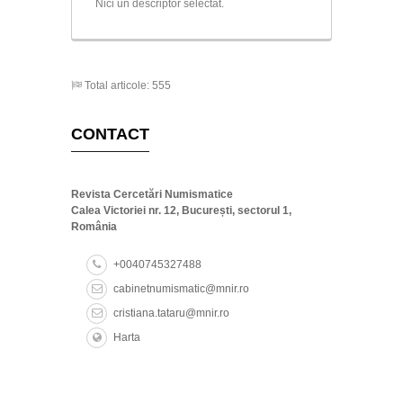
Nici un descriptor selectat.
Total articole: 555
CONTACT
Revista Cercetări Numismatice
Calea Victoriei nr. 12, București, sectorul 1,
România
+0040745327488
cabinetnumismatic@mnir.ro
cristiana.tataru@mnir.ro
Harta