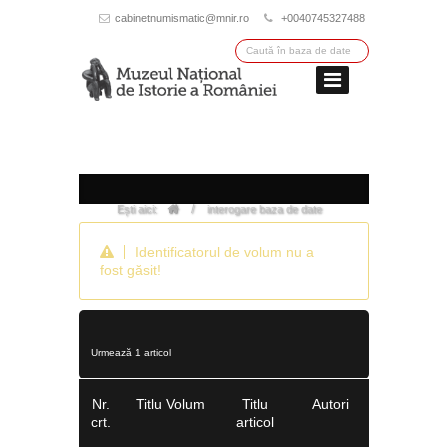
cabinetnumismatic@mnir.ro
+0040745327488
/
Ești aici:
interogare baza de date
Identificatorul de volum nu a
fost găsit!
Urmează 1 articol
Nr.
Titlu Volum
Titlu
Autori
crt.
articol