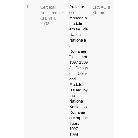
1
Proiecte
Cercetări
URSACHI,
de
Numismatice:
Ștefan
monede și
CN, VIII,
medalii
2002
emise de
Banca
Națională
a
României
în anii
1997-1999
/ Design
of Coins
and
Medals
Issued by
the
National
Bank of
Romania
during the
Years
1997-
1999,