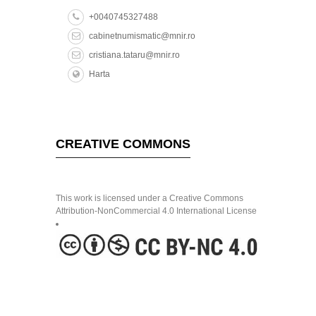
+0040745327488
cabinetnumismatic@mnir.ro
cristiana.tataru@mnir.ro
Harta
CREATIVE COMMONS
This work is licensed under a Creative Commons
Attribution-NonCommercial 4.0 International License