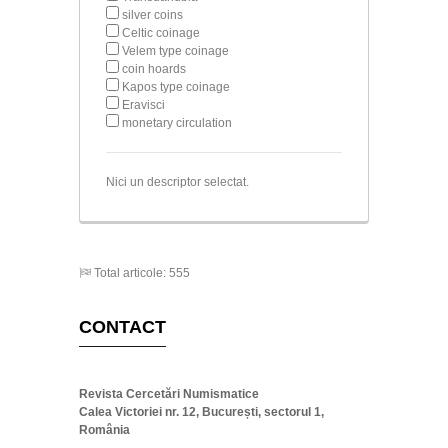
silver coins
Celtic coinage
Velem type coinage
coin hoards
Kapos type coinage
Eravisci
monetary circulation
Nici un descriptor selectat.
Total articole: 555
CONTACT
Revista Cercetări Numismatice
Calea Victoriei nr. 12, București, sectorul 1,
România