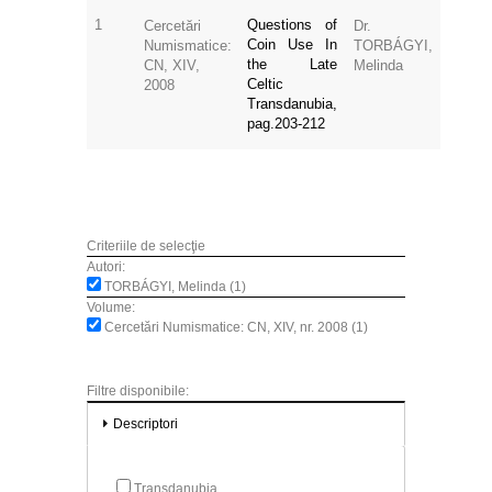
1
Questions of
Cercetări
Dr.
Coin Use In
Numismatice:
TORBÁGYI,
the Late
CN, XIV,
Melinda
Celtic
2008
Transdanubia,
pag.203-212
Criteriile de selecţie
Autori:
TORBÁGYI, Melinda (1)
Volume:
Cercetări Numismatice: CN, XIV, nr. 2008 (1)
Filtre disponibile:
Descriptori
Transdanubia