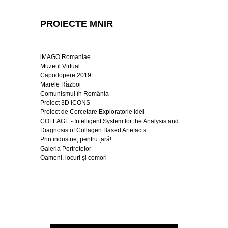
PROIECTE MNIR
iMAGO Romaniae
Muzeul Virtual
Capodopere 2019
Marele Război
Comunismul în România
Proiect 3D ICONS
Proiect de Cercetare Exploratorie Idei
COLLAGE - Intelligent System for the Analysis and
Diagnosis of Collagen Based Artefacts
Prin industrie, pentru țară!
Galeria Portretelor
Oameni, locuri și comori