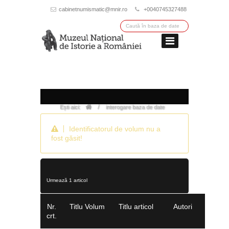
cabinetnumismatic@mnir.ro
+0040745327488
/
Ești aici:
interogare baza de date
Identificatorul de volum nu a
fost găsit!
Urmează 1 articol
Nr.
Titlu Volum
Titlu articol
Autori
crt.