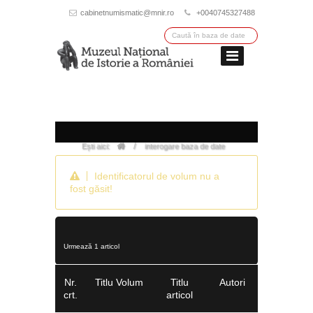
cabinetnumismatic@mnir.ro
+0040745327488
/
Ești aici:
interogare baza de date
Identificatorul de volum nu a
fost găsit!
Urmează 1 articol
Nr.
Titlu Volum
Titlu
Autori
crt.
articol