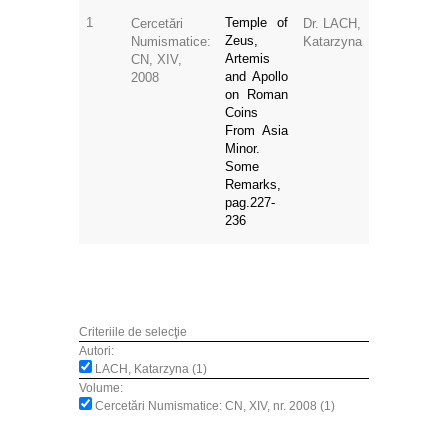
1
Temple of
Cercetări
Dr. LACH,
Zeus,
Numismatice:
Katarzyna
Artemis
CN, XIV,
and Apollo
2008
on Roman
Coins
From Asia
Minor.
Some
Remarks,
pag.227-
236
Criteriile de selecţie
Autori:
LACH, Katarzyna (1)
Volume:
Cercetări Numismatice: CN, XIV, nr. 2008 (1)