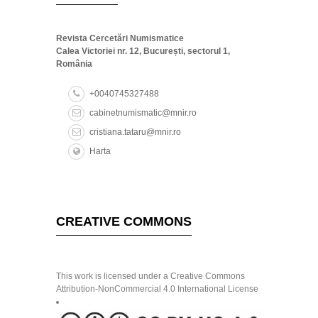
Revista Cercetări Numismatice
Calea Victoriei nr. 12, București, sectorul 1,
România
+0040745327488
cabinetnumismatic@mnir.ro
cristiana.tataru@mnir.ro
Harta
CREATIVE COMMONS
This work is licensed under a Creative Commons
Attribution-NonCommercial 4.0 International License