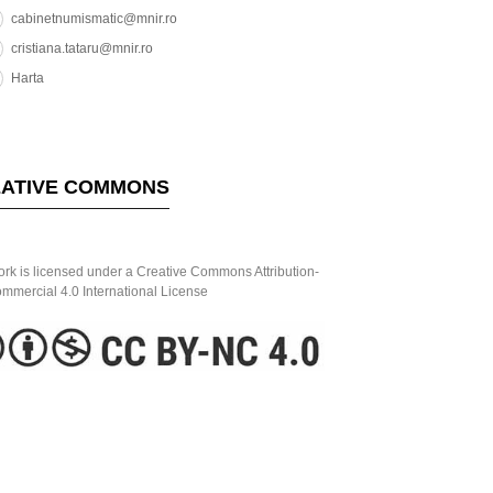
cabinetnumismatic@mnir.ro
cristiana.tataru@mnir.ro
Harta
ATIVE COMMONS
ork is licensed under a Creative Commons Attribution-
mercial 4.0 International License