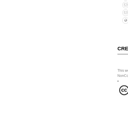
CRE
This w
NonCom