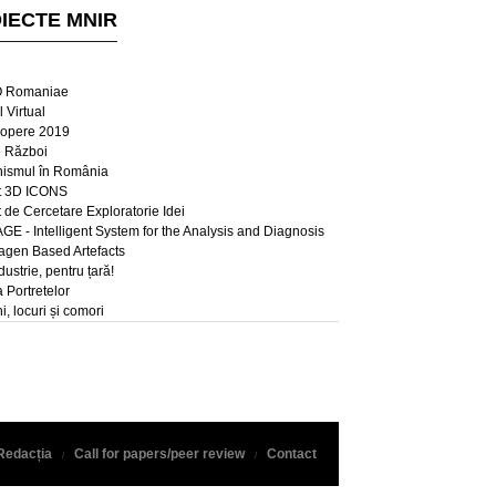
IECTE MNIR
 Romaniae
 Virtual
opere 2019
e Război
ismul în România
t 3D ICONS
t de Cercetare Exploratorie Idei
E - Intelligent System for the Analysis and Diagnosis
lagen Based Artefacts
dustrie, pentru țară!
a Portretelor
, locuri și comori
Redacția
Call for papers/peer review
Contact