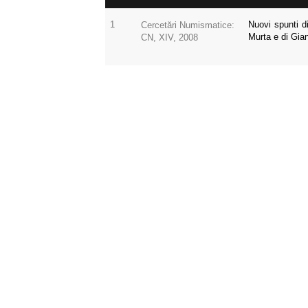
1
Nuovi spunti 
Cercetări Numismatice:
Murta e di Gia
CN, XIV, 2008