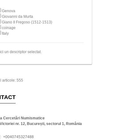
Genova
Giovanni da Murta
Giano II Fregoso (1512-1513)
coinage
Italy
ici un descriptor selectat.
l articole: 555
NTACT
ta Cercetări Numismatice
Victoriei nr. 12, București, sectorul 1, România
+0040745327488