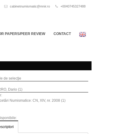
cabinetnumismatic@mnir.ro
+0040745327488
OR PAPERS/PEER REVIEW
CONTACT
ile de selecţie
RO, Dario (1)
e:
etări Numismatice: CN, XIV, nr. 2008 (1)
disponibile:
scriptori