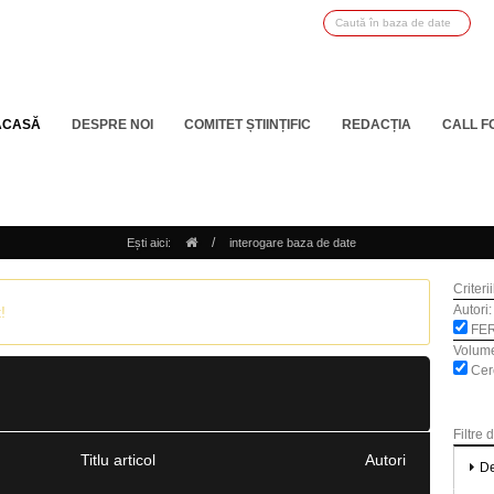
ACASĂ
DESPRE NOI
COMITET ȘTIINȚIFIC
REDACȚIA
CALL F
/
Ești aici:
interogare baza de date
Criteri
Autori:
!
FER
Volum
Cerc
Filtre 
Titlu articol
Autori
De