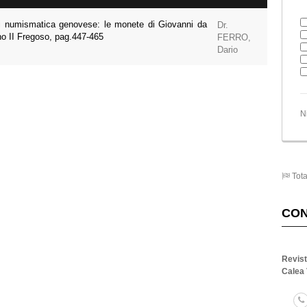
di numismatica genovese: le monete di Giovanni da
Dr.
no II Fregoso, pag.447-465
FERRO,
Dario
N
Tota
CO
Revis
Calea 