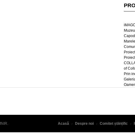
PRO
iMAGO
Muzeul
Capod
Marel
Comun
Proiec
Proiec
COLLAG
of Col
Prin in
Galeri
Oameni
MNIR
.
Acasă
Despre noi
Comitet științific