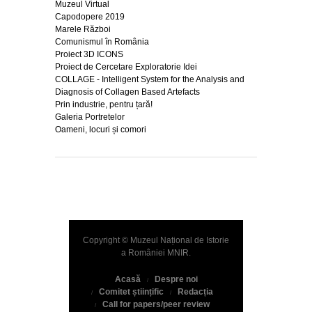
Muzeul Virtual
Capodopere 2019
Marele Război
Comunismul în România
Proiect 3D ICONS
Proiect de Cercetare Exploratorie Idei
COLLAGE - Intelligent System for the Analysis and
Diagnosis of Collagen Based Artefacts
Prin industrie, pentru țară!
Galeria Portretelor
Oameni, locuri și comori
Copyright © Muzeul Național de Istorie
a României
MNIR
.
Acasă
Despre noi
Comitet științific
Redacția
Call for papers/peer review