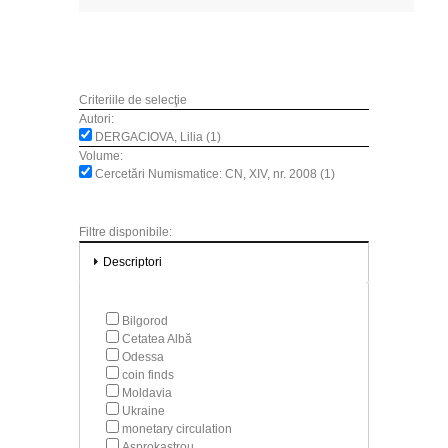
Criteriile de selecţie
Autori:
DERGACIOVA, Lilia (1)
Volume:
Cercetări Numismatice: CN, XIV, nr. 2008 (1)
Filtre disponibile:
Descriptori
Bilgorod
Cetatea Albă
Odessa
coin finds
Moldavia
Ukraine
monetary circulation
Asprokastrou