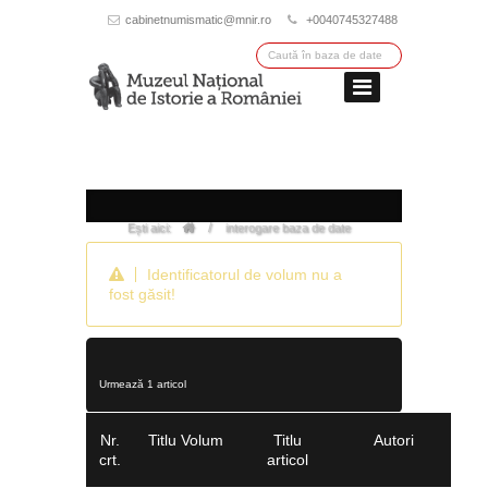
cabinetnumismatic@mnir.ro
+0040745327488
/
Ești aici:
interogare baza de date
Identificatorul de volum nu a
fost găsit!
Urmează 1 articol
Nr.
Titlu Volum
Titlu
Autori
crt.
articol