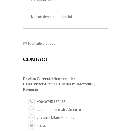
Nici un descriptor selectat.
Total articole: 555
CONTACT
Revista Cercetări Numismatice
Calea Victoriei nr. 12, București, sectorul 1,
România
+0040745327488
cabinetnumismatic@mnir.ro
cristiana.tataru@mnir.ro
Harta