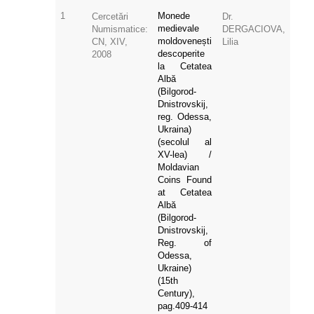
1
Monede
Cercetări
Dr.
medievale
Numismatice:
DERGACIOVA,
moldovenești
CN, XIV,
Lilia
descoperite
2008
la Cetatea
Albă
(Bilgorod-
Dnistrovskij,
reg. Odessa,
Ukraina)
(secolul al
XV-lea) /
Moldavian
Coins Found
at Cetatea
Albă
(Bilgorod-
Dnistrovskij,
Reg. of
Odessa,
Ukraine)
(15th
Century),
pag.409-414