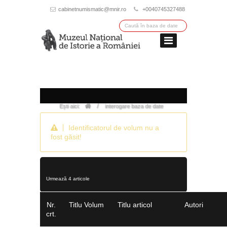
cabinetnumismatic@mnir.ro
+0040745327488
/
Ești aici:
interogare baza de date
Identificatorul de volum nu a
fost găsit!
Urmează 4 articole
Nr.
Titlu Volum
Titlu articol
Autori
crt.