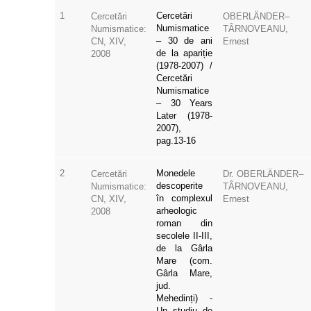
1
Cercetări
Cercetări
OBERLÄNDER–
Numismatice
Numismatice:
TÂRNOVEANU,
– 30 de ani
CN, XIV,
Ernest
de la apariție
2008
(1978-2007) /
Cercetări
Numismatice
– 30 Years
Later (1978-
2007),
pag.13-16
2
Monedele
Cercetări
Dr. OBERLÄNDER–
descoperite
Numismatice:
TÂRNOVEANU,
în complexul
CN, XIV,
Ernest
arheologic
2008
roman din
secolele II-III,
de la Gârla
Mare (com.
Gârla Mare,
jud.
Mehedinți) -
Un studiu de