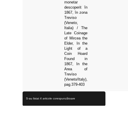
monetar
descoperit în
1867, în zona
Treviso
(Veneto,
Italia) / The
Late Coinage
of Mircea the
Elder, In the
Light of a
Coin Hoard
Found in
1867, In the
Area of
Treviso
(Veneto/Italy),
pag.379-403
S-au listat 4 articole corespunzătoare