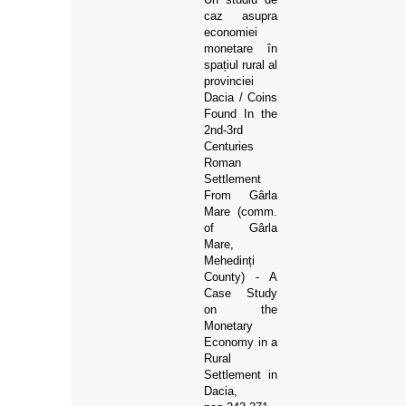
caz asupra
economiei
monetare în
spațiul rural al
provinciei
Dacia / Coins
Found In the
2nd-3rd
Centuries
Roman
Settlement
From Gârla
Mare (comm.
of Gârla
Mare,
Mehedinți
County) - A
Case Study
on the
Monetary
Economy in a
Rural
Settlement in
Dacia,