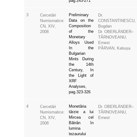
pag.243-271
3
Preliminary
Cercetări
Dr.
Data on the
Numismatice:
CONSTANTINESCU,
Composition
CN, XIV,
Bogdan
of the
2008
Dr. OBERLÄNDER–
Monetary
TÂRNOVEANU,
Alloys Used
Ernest
In the
PÂRVAN, Katiușa
Bulgarian
Mints During
the 14th
Century, In
the Light of
XRF
Analyses,
pag.323-326
4
Monetăria
Cercetări
Dr. OBERLÄNDER–
târzie a lui
Numismatice:
TÂRNOVEANU,
Mircea cel
CN, XIV,
Ernest
Bătrân în
2008
lumina
tezaurului