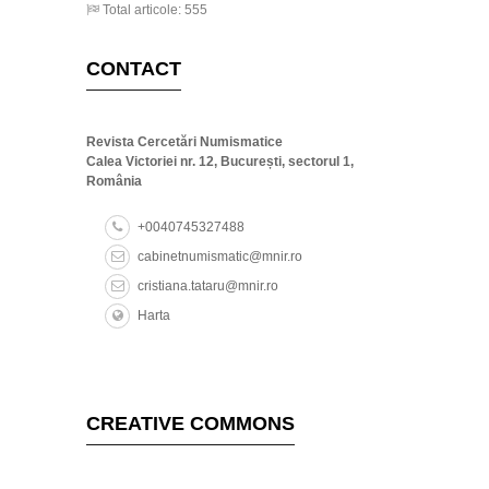
Total articole: 555
CONTACT
Revista Cercetări Numismatice
Calea Victoriei nr. 12, București, sectorul 1,
România
+0040745327488
cabinetnumismatic@mnir.ro
cristiana.tataru@mnir.ro
Harta
CREATIVE COMMONS