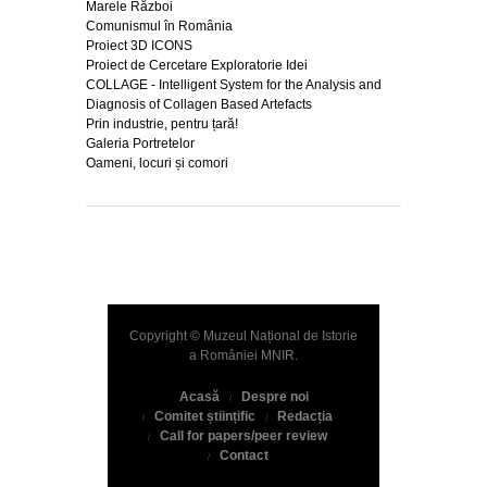
Marele Război
Comunismul în România
Proiect 3D ICONS
Proiect de Cercetare Exploratorie Idei
COLLAGE - Intelligent System for the Analysis and
Diagnosis of Collagen Based Artefacts
Prin industrie, pentru țară!
Galeria Portretelor
Oameni, locuri și comori
Copyright © Muzeul Național de Istorie
a României
MNIR
.
Acasă
Despre noi
Comitet științific
Redacția
Call for papers/peer review
Contact