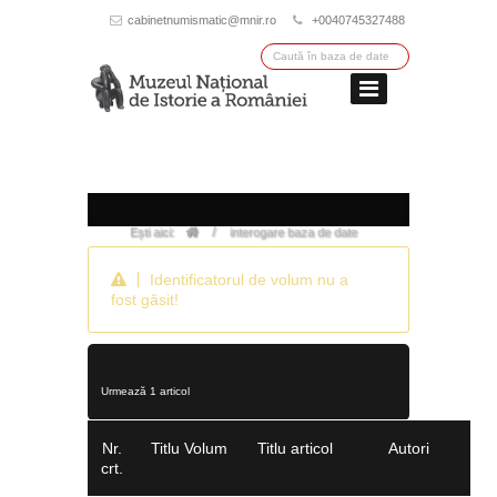
cabinetnumismatic@mnir.ro
+0040745327488
/
Ești aici:
interogare baza de date
Identificatorul de volum nu a
fost găsit!
Urmează 1 articol
Nr.
Titlu Volum
Titlu articol
Autori
crt.