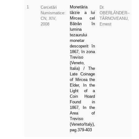
1
Monetăria
Cercetări
Dr.
târzie a lui
Numismatice:
OBERLÄNDER–
Mircea cel
CN, XIV,
TÂRNOVEANU,
Bătrân în
2008
Ernest
lumina
tezaurului
monetar
descoperit în
1867, în zona
Treviso
(Veneto,
Italia) / The
Late Coinage
of Mircea the
Elder, In the
Light of a
Coin Hoard
Found in
1867, In the
Area of
Treviso
(Veneto/Italy),
pag.379-403