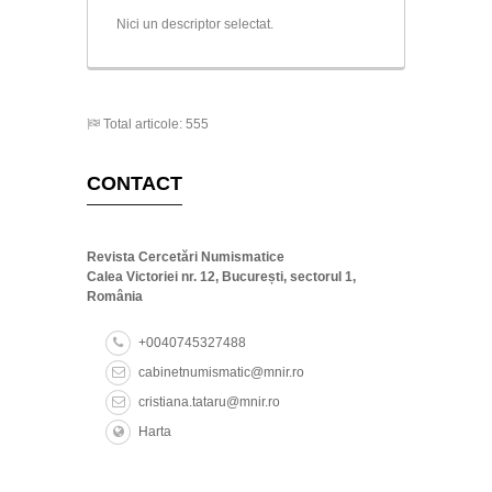
Nici un descriptor selectat.
Total articole: 555
CONTACT
Revista Cercetări Numismatice
Calea Victoriei nr. 12, București, sectorul 1,
România
+0040745327488
cabinetnumismatic@mnir.ro
cristiana.tataru@mnir.ro
Harta