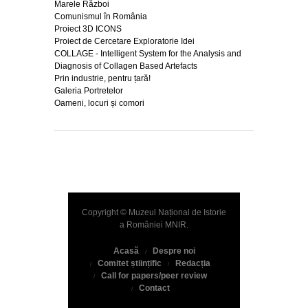
Marele Război
Comunismul în România
Proiect 3D ICONS
Proiect de Cercetare Exploratorie Idei
COLLAGE - Intelligent System for the Analysis and
Diagnosis of Collagen Based Artefacts
Prin industrie, pentru țară!
Galeria Portretelor
Oameni, locuri și comori
Copyright © Muzeul Național de Istorie
a României
MNIR
.
Acasă
Despre noi
Comitet științific
Redacția
Call for papers/peer review
Contact