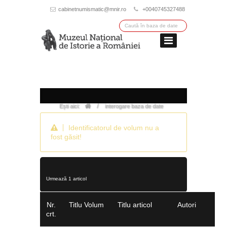
cabinetnumismatic@mnir.ro
+0040745327488
/
Ești aici:
interogare baza de date
Identificatorul de volum nu a
fost găsit!
Urmează 1 articol
Nr.
Titlu Volum
Titlu articol
Autori
crt.