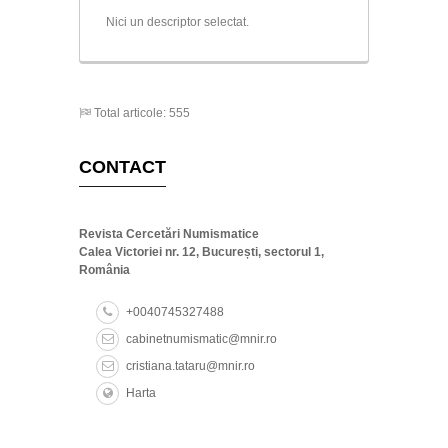
Nici un descriptor selectat.
Total articole: 555
CONTACT
Revista Cercetări Numismatice
Calea Victoriei nr. 12, București, sectorul 1,
România
+0040745327488
cabinetnumismatic@mnir.ro
cristiana.tataru@mnir.ro
Harta