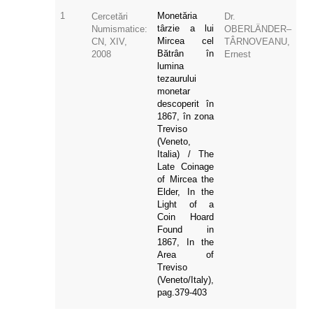
1
Monetăria
Cercetări
Dr.
târzie a lui
Numismatice:
OBERLÄNDER–
Mircea cel
CN, XIV,
TÂRNOVEANU,
Bătrân în
2008
Ernest
lumina
tezaurului
monetar
descoperit în
1867, în zona
Treviso
(Veneto,
Italia) / The
Late Coinage
of Mircea the
Elder, In the
Light of a
Coin Hoard
Found in
1867, In the
Area of
Treviso
(Veneto/Italy),
pag.379-403