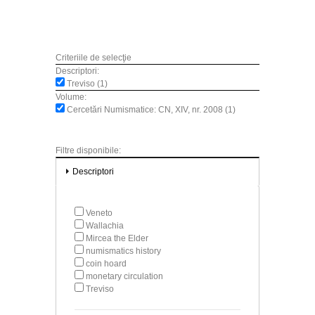
Criteriile de selecţie
Descriptori:
Treviso (1)
Volume:
Cercetări Numismatice: CN, XIV, nr. 2008 (1)
Filtre disponibile:
Descriptori
Veneto
Wallachia
Mircea the Elder
numismatics history
coin hoard
monetary circulation
Treviso