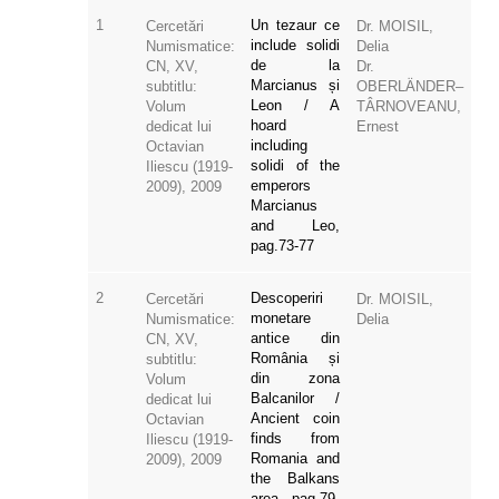
1
Un tezaur ce
Cercetări
Dr. MOISIL,
include solidi
Numismatice:
Delia
de la
CN, XV,
Dr.
Marcianus și
subtitlu:
OBERLÄNDER–
Leon / A
Volum
TÂRNOVEANU,
hoard
dedicat lui
Ernest
including
Octavian
solidi of the
Iliescu (1919-
emperors
2009), 2009
Marcianus
and Leo,
pag.73-77
2
Descoperiri
Cercetări
Dr. MOISIL,
monetare
Numismatice:
Delia
antice din
CN, XV,
România și
subtitlu:
din zona
Volum
Balcanilor /
dedicat lui
Ancient coin
Octavian
finds from
Iliescu (1919-
Romania and
2009), 2009
the Balkans
area, pag.79-