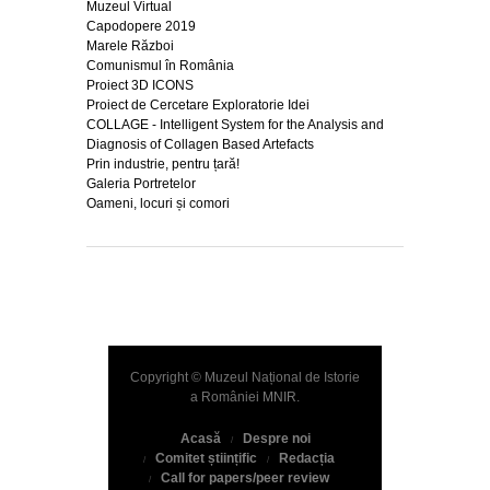
Muzeul Virtual
Capodopere 2019
Marele Război
Comunismul în România
Proiect 3D ICONS
Proiect de Cercetare Exploratorie Idei
COLLAGE - Intelligent System for the Analysis and
Diagnosis of Collagen Based Artefacts
Prin industrie, pentru țară!
Galeria Portretelor
Oameni, locuri și comori
Copyright © Muzeul Național de Istorie
a României
MNIR
.
Acasă
Despre noi
Comitet științific
Redacția
Call for papers/peer review