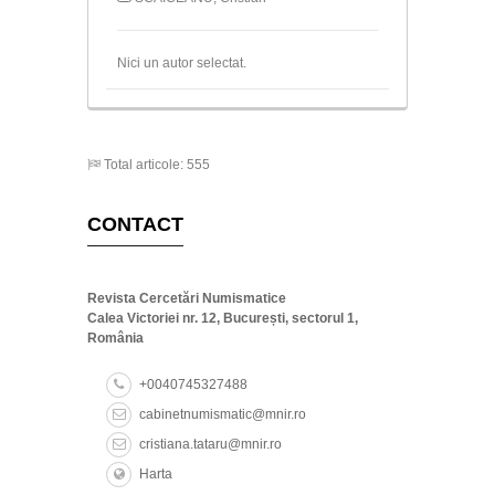
Nici un autor selectat.
Total articole: 555
CONTACT
Revista Cercetări Numismatice
Calea Victoriei nr. 12, București, sectorul 1,
România
+0040745327488
cabinetnumismatic@mnir.ro
cristiana.tataru@mnir.ro
Harta