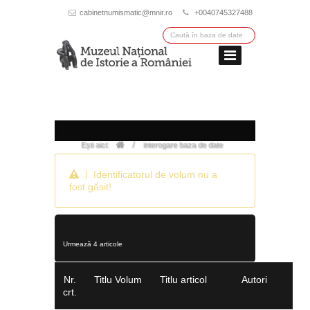
cabinetnumismatic@mnir.ro
+0040745327488
/
Ești aici:
interogare baza de date
Identificatorul de volum nu a
fost găsit!
Urmează 4 articole
Nr.
Titlu Volum
Titlu articol
Autori
crt.