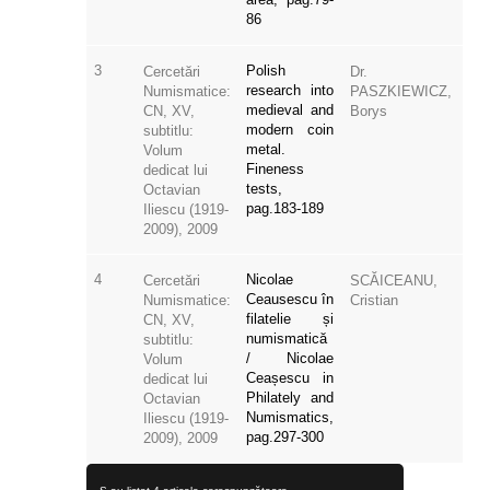
86
3
Polish
Cercetări
Dr.
research into
Numismatice:
PASZKIEWICZ,
medieval and
CN, XV,
Borys
modern coin
subtitlu:
metal.
Volum
Fineness
dedicat lui
tests,
Octavian
pag.183-189
Iliescu (1919-
2009), 2009
4
Nicolae
Cercetări
SCĂICEANU,
Ceausescu în
Numismatice:
Cristian
filatelie și
CN, XV,
numismatică
subtitlu:
/ Nicolae
Volum
Ceașescu in
dedicat lui
Philately and
Octavian
Numismatics,
Iliescu (1919-
pag.297-300
2009), 2009