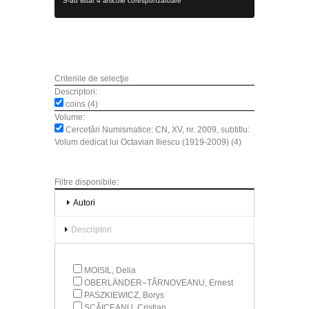
S-au listat 4 articole corespunzătoare
Criteriile de selecţie
Descriptori:
coins (4)
Volume:
Cercetări Numismatice: CN, XV, nr. 2009, subtitlu:
Volum dedicat lui Octavian Iliescu (1919-2009) (4)
Filtre disponibile:
Autori
Descriptori
MOISIL, Delia
OBERLÄNDER–TÂRNOVEANU, Ernest
PASZKIEWICZ, Borys
SCĂICEANU, Cristian