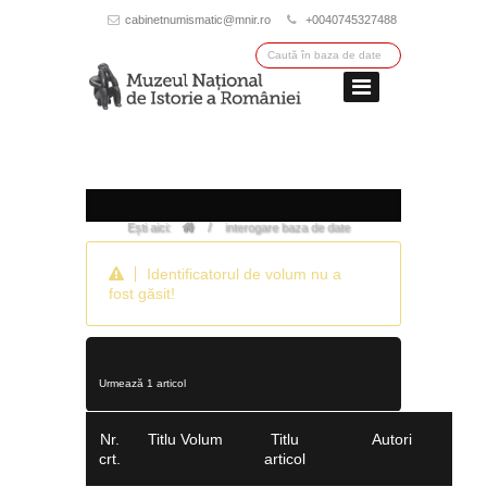
cabinetnumismatic@mnir.ro
+0040745327488
/
Ești aici:
interogare baza de date
Identificatorul de volum nu a
fost găsit!
Urmează 1 articol
Nr.
Titlu Volum
Titlu
Autori
crt.
articol