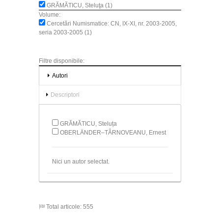
GRĂMĂTICU, Steluţa (1)
Volume:
Cercetări Numismatice: CN, IX-XI, nr. 2003-2005,
seria 2003-2005 (1)
Filtre disponibile:
Autori
Descriptori
GRĂMĂTICU, Steluța
OBERLÄNDER–TÂRNOVEANU, Ernest
Nici un autor selectat.
Total articole: 555