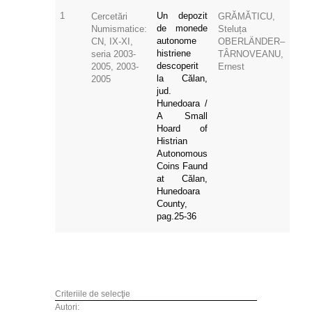
1
Un depozit
Cercetări
GRĂMĂTICU,
de monede
Numismatice:
Steluța
autonome
CN, IX-XI,
OBERLÄNDER–
histriene
seria 2003-
TÂRNOVEANU,
descoperit
2005, 2003-
Ernest
la Călan,
2005
jud.
Hunedoara /
A Small
Hoard of
Histrian
Autonomous
Coins Faund
at Călan,
Hunedoara
County,
pag.25-36
Criteriile de selecţie
Autori: