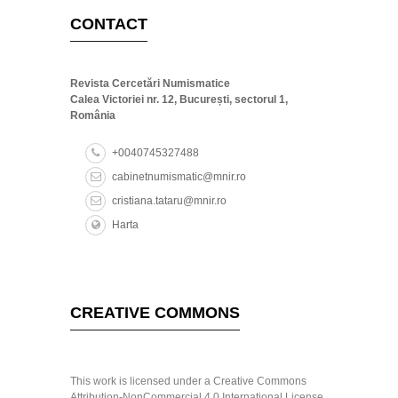
CONTACT
Revista Cercetări Numismatice
Calea Victoriei nr. 12, București, sectorul 1,
România
+0040745327488
cabinetnumismatic@mnir.ro
cristiana.tataru@mnir.ro
Harta
CREATIVE COMMONS
This work is licensed under a Creative Commons
Attribution-NonCommercial 4.0 International License