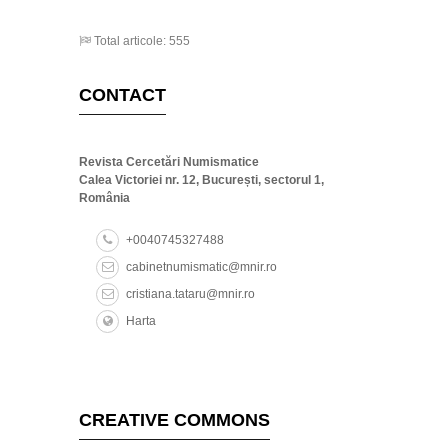
Total articole: 555
CONTACT
Revista Cercetări Numismatice
Calea Victoriei nr. 12, București, sectorul 1,
România
+0040745327488
cabinetnumismatic@mnir.ro
cristiana.tataru@mnir.ro
Harta
CREATIVE COMMONS