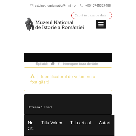
cabinetnumismatic@mnir.ro
+0040745327488
/
Ești aici:
interogare baza de date
Identificatorul de volum nu a
fost găsit!
Urmează 1 articol
Nr.
Titlu Volum
Titlu articol
Autori
crt.