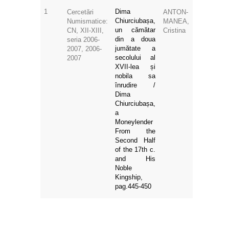
1
Dima
Cercetări
ANTON-
Chiurciubașa,
Numismatice:
MANEA,
un cămătar
CN, XII-XIII,
Cristina
din a doua
seria 2006-
jumătate a
2007, 2006-
secolului al
2007
XVII-lea și
nobila sa
înrudire /
Dima
Chiurciubașa,
a
Moneylender
From the
Second Half
of the 17th c.
and His
Noble
Kingship,
pag.445-450