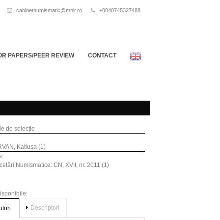
cabinetnumismatic@mnir.ro
+0040745327488
OR PAPERS/PEER REVIEW
CONTACT
ile de selecţie
VAN, Katiuşa (1)
e:
etări Numismatice: CN, XVII, nr. 2011 (1)
disponibile:
Descriptori
utori