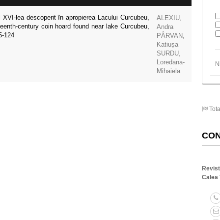
l XVI-lea descoperit în apropierea Lacului Curcubeu,
ALEXIU,
teenth-century coin hoard found near lake Curcubeu,
Andra
5-124
PÂRVAN,
Katiușa
SURDU,
Loredana-
N
Mihaiela
Tota
CO
Revis
Calea 