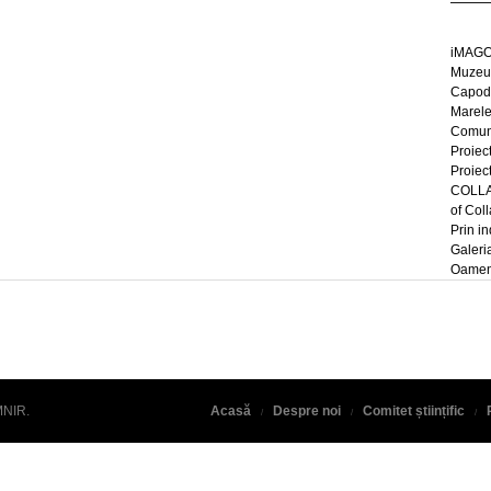
iMAGO
Muzeul
Capod
Marel
Comun
Proiec
Proiec
COLLAG
of Col
Prin in
Galeri
Oameni
MNIR
.
Acasă
Despre noi
Comitet științific