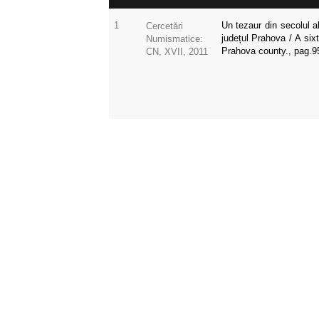
1
Un tezaur din secolul a
Cercetări
județul Prahova / A six
Numismatice:
Prahova county., pag.9
CN, XVII, 2011