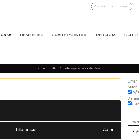
ACASĂ
DESPRE NOI
COMITET ȘTIINȚIFIC
REDACȚIA
CALL F
/
Ești aici:
interogare baza de date
Criteri
Autori:
!
PÂR
Volum
Cerc
Filtre 
Titlu articol
Autori
A