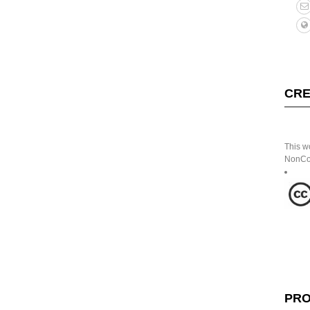
CRE
This w
NonCom
PRO