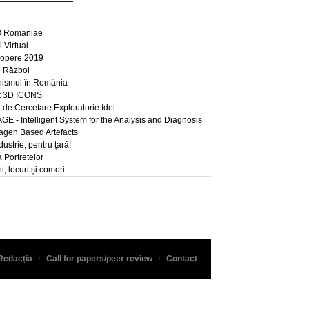
 Romaniae
 Virtual
opere 2019
e Război
ismul în România
t 3D ICONS
t de Cercetare Exploratorie Idei
E - Intelligent System for the Analysis and Diagnosis
lagen Based Artefacts
dustrie, pentru țară!
a Portretelor
, locuri și comori
Redacția
Call for papers/peer review
Contact