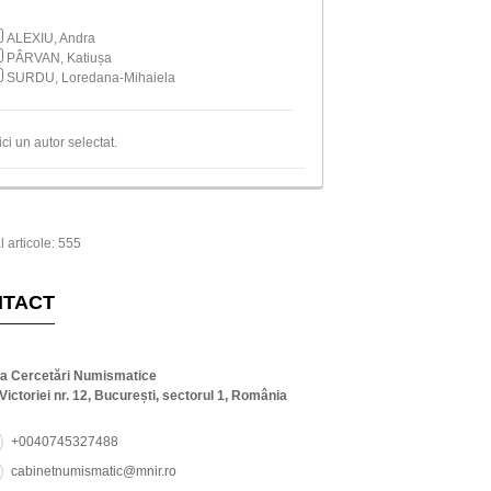
ALEXIU, Andra
PÂRVAN, Katiușa
SURDU, Loredana-Mihaiela
ici un autor selectat.
l articole: 555
NTACT
ta Cercetări Numismatice
Victoriei nr. 12, București, sectorul 1, România
+0040745327488
cabinetnumismatic@mnir.ro