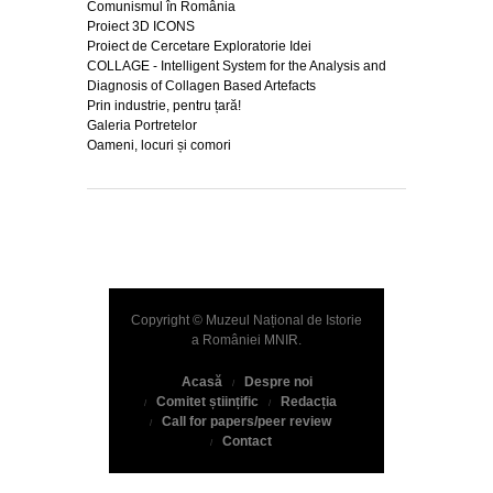
Comunismul în România
Proiect 3D ICONS
Proiect de Cercetare Exploratorie Idei
COLLAGE - Intelligent System for the Analysis and
Diagnosis of Collagen Based Artefacts
Prin industrie, pentru țară!
Galeria Portretelor
Oameni, locuri și comori
Copyright © Muzeul Național de Istorie
a României
MNIR
.
Acasă
Despre noi
Comitet științific
Redacția
Call for papers/peer review
Contact