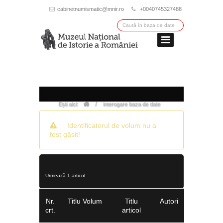
cabinetnumismatic@mnir.ro
+0040745327488
/
Ești aici:
interogare baza de date
Identificatorul de volum nu a
fost găsit!
Urmează 1 articol
Nr.
Titlu Volum
Titlu
Autori
crt.
articol