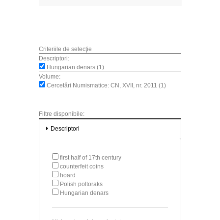
Criteriile de selecţie
Descriptori:
Hungarian denars (1)
Volume:
Cercetări Numismatice: CN, XVII, nr. 2011 (1)
Filtre disponibile:
Descriptori
first half of 17th century
counterfeit coins
hoard
Polish poltoraks
Hungarian denars