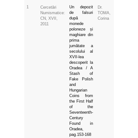
1
Un depozit
Cercetări
Dr.
de falsuri
Numismatice:
TOMA,
după
CN, XVII,
Corina
monede
2011
poloneze și
maghiare din
prima
jumătate a
secolului al
XVII-lea
descoperit la
Oradea / A
Stash of
Fake Polish
and
Hungarian
Coins from
the First Half
of the
Seventeenth-
Century
Found in
Oradea,
pag.153-168