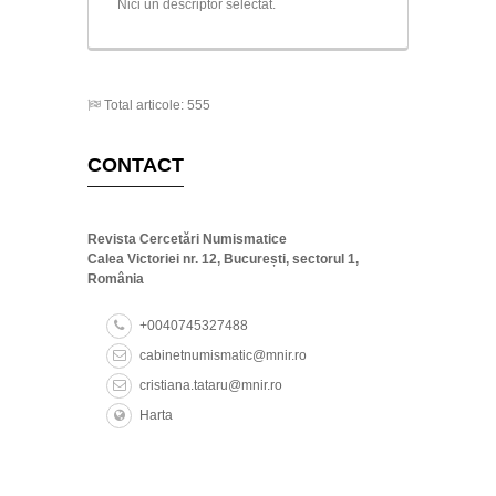
Nici un descriptor selectat.
Total articole: 555
CONTACT
Revista Cercetări Numismatice
Calea Victoriei nr. 12, București, sectorul 1,
România
+0040745327488
cabinetnumismatic@mnir.ro
cristiana.tataru@mnir.ro
Harta