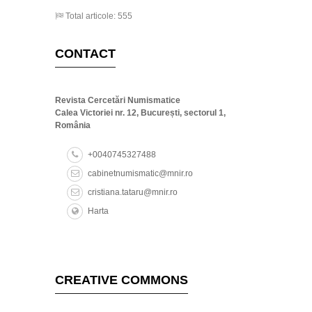
Total articole: 555
CONTACT
Revista Cercetări Numismatice
Calea Victoriei nr. 12, București, sectorul 1,
România
+0040745327488
cabinetnumismatic@mnir.ro
cristiana.tataru@mnir.ro
Harta
CREATIVE COMMONS