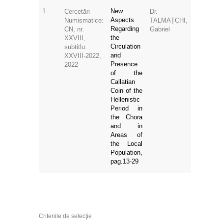
1
New
Cercetări
Dr.
Aspects
Numismatice:
TALMAȚCHI,
Regarding
CN, nr.
Gabriel
the
XXVIII,
Circulation
subtitlu:
and
XXVIII-2022,
Presence
2022
of the
Callatian
Coin of the
Hellenistic
Period in
the Chora
and in
Areas of
the Local
Population,
pag.13-29
Criteriile de selecţie