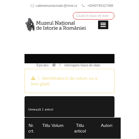
cabinetnumismatic@mnir.ro
+0040745327488
/
Ești aici:
interogare baza de date
Identificatorul de volum nu a
fost găsit!
Urmează 1 articol
Nr.
Titlu Volum
Titlu
Autori
crt.
articol