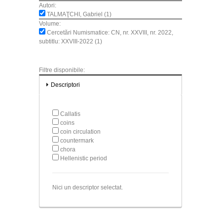
Autori:
TALMAŢCHI, Gabriel (1)
Volume:
Cercetări Numismatice: CN, nr. XXVIII, nr. 2022,
subtitlu: XXVIII-2022 (1)
Filtre disponibile:
Descriptori
Callatis
coins
coin circulation
countermark
chora
Hellenistic period
Nici un descriptor selectat.