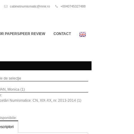
cabinetnumismatic@mnir.ro
+0040745327488
OR PAPERS/PEER REVIEW
CONTACT
ile de selecţie
AN, Monica (1)
e:
etări Numismatice: CN, XIX-XX, nr. 2013-2014 (1)
disponibile:
scriptori