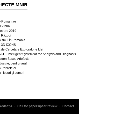
IECTE MNIR
 Romaniae
 Virtual
opere 2019
e Război
ismul în România
t 3D ICONS
t de Cercetare Exploratorie Idei
E - Intelligent System for the Analysis and Diagnosis
lagen Based Artefacts
dustrie, pentru țară!
a Portretelor
, locuri și comori
Redacția
Call for papers/peer review
Contact