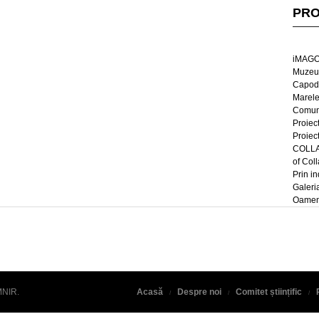
PRO
iMAGO
Muzeul
Capod
Marel
Comun
Proiec
Proiec
COLLAG
of Col
Prin in
Galeri
Oameni
MNIR
.
Acasă
Despre noi
Comitet științific