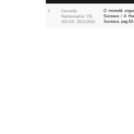
1
O monedă ungure
Cercetări
Suceava / A Hun
Numismatice: CN,
Suceava, pag.83
XIX-XX, 2013-2014