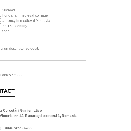
Suceava
Hungarian medieval coinage
currency in medieval Moldavia
the 15th century
florin
ici un descriptor selectat.
l articole: 555
NTACT
ta Cercetări Numismatice
Victoriei nr. 12, București, sectorul 1, România
+0040745327488