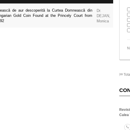
ască de aur descoperită la Curtea Domnească din
Dr.
garian Gold Coin Found at the Princely Court from
DEJAN,
-92
Monica
N
Tota
CO
Revis
Calea 