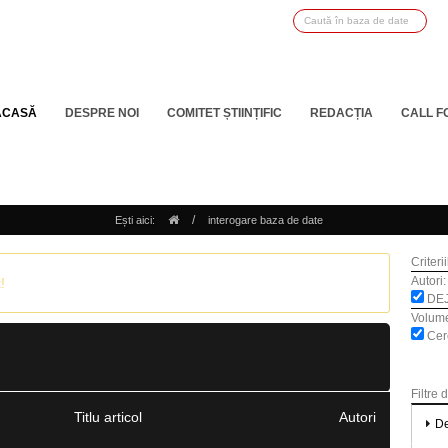
ACASĂ
DESPRE NOI
COMITET ȘTIINȚIFIC
REDACȚIA
CALL F
/
Ești aici:
interogare baza de date
Criteri
Autori:
!
DEJ
Volum
Cerc
Filtre 
Titlu articol
Autori
De