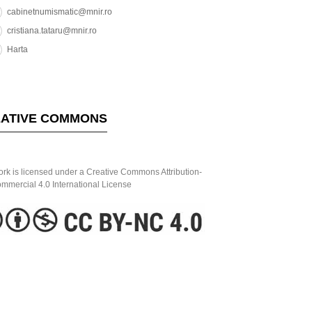
cabinetnumismatic@mnir.ro
cristiana.tataru@mnir.ro
Harta
ATIVE COMMONS
ork is licensed under a Creative Commons Attribution-
mercial 4.0 International License