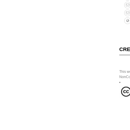
CRE
This w
NonCom