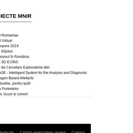
IECTE MNIR
 Romaniae
 Virtual
opere 2019
e Război
ismul în România
t 3D ICONS
t de Cercetare Exploratorie Idei
E - Intelligent System for the Analysis and Diagnosis
lagen Based Artefacts
dustrie, pentru țară!
a Portretelor
, locuri și comori
Redacția
Call for papers/peer review
Contact