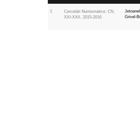
1
Jetoanel
Cercetări Numismatice: CN,
Grivel-B
XXI-XXII, 2015-2016