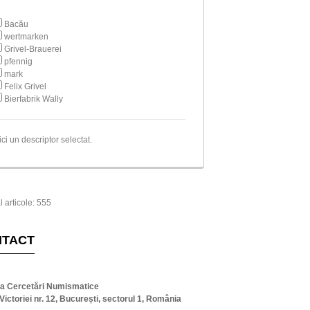
Bacău
wertmarken
Grivel-Brauerei
pfennig
mark
Felix Grivel
Bierfabrik Wally
ici un descriptor selectat.
l articole: 555
NTACT
ta Cercetări Numismatice
Victoriei nr. 12, București, sectorul 1, România