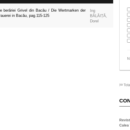
e berăriei Grivel din Bacău / Die Wertmarken der
Ing
rauerei in Bacău, pag.115-125
BĂLĂIȚĂ,
Dorel
N
Tota
CO
Revis
Calea 