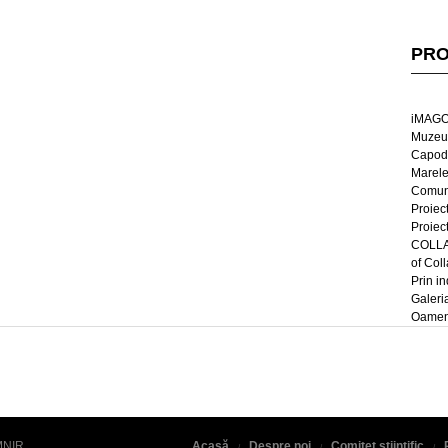
PRO
iMAGO
Muzeul
Capod
Marel
Comun
Proiec
Proiec
COLLAG
of Col
Prin in
Galeri
Oameni
MNIR
.
Acasă
Despre noi
Comitet științific