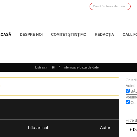
ACASĂ
DESPRE NOI
COMITET ȘTIINȚIFIC
REDACȚIA
CALL F
/
Ești aici:
interogare baza de date
Criteri
Autori:
!
BĂLĂ
Volum
Cerc
Filtre 
Titlu articol
Autori
De