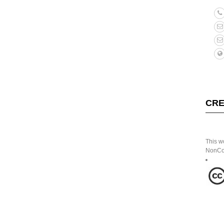
CRE
This w
NonCom