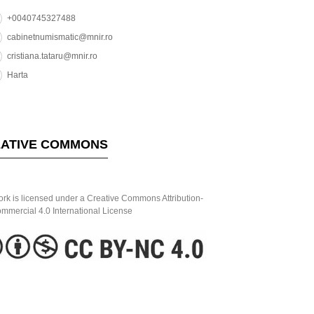
+0040745327488
cabinetnumismatic@mnir.ro
cristiana.tataru@mnir.ro
Harta
ATIVE COMMONS
ork is licensed under a Creative Commons Attribution-
mercial 4.0 International License