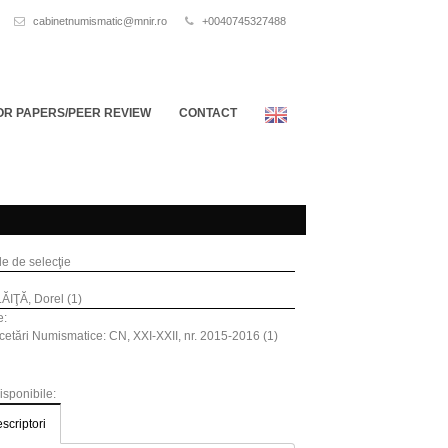
cabinetnumismatic@mnir.ro
+0040745327488
OR PAPERS/PEER REVIEW
CONTACT
ile de selecţie
IŢĂ, Dorel (1)
e:
etări Numismatice: CN, XXI-XXII, nr. 2015-2016 (1)
disponibile:
scriptori