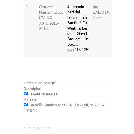
1
Jetoanele
Cercetări
Ing
berăriei
Numismatice:
BĂLĂIȚĂ,
Grivel din
CN, XXI-
Dorel
Bacău / Die
XXII, 2015-
Wertmarken
2016
der Grivel-
Brauerei in
Bacău,
pag.115-125
Criteriile de selecţie
Descriptori:
Grivel-Brauerei (1)
Volume:
Cercetări Numismatice: CN, XXI-XXII, nr. 2015-
2016 (1)
Filtre disponibile: