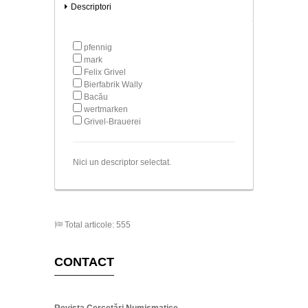
Descriptori
pfennig
mark
Felix Grivel
Bierfabrik Wally
Bacău
wertmarken
Grivel-Brauerei
Nici un descriptor selectat.
Total articole: 555
CONTACT
Revista Cercetări Numismatice