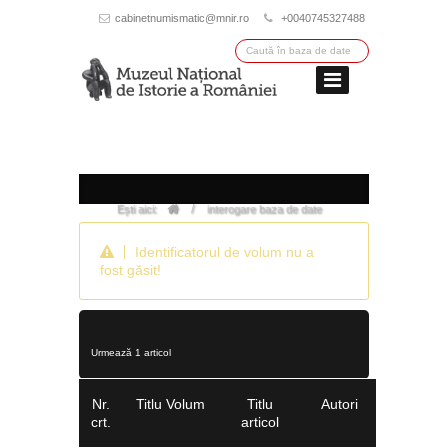
cabinetnumismatic@mnir.ro
+0040745327488
/
Ești aici:
interogare baza de date
Identificatorul de volum nu a
fost găsit!
Urmează 1 articol
Nr.
Titlu Volum
Titlu
Autori
crt.
articol