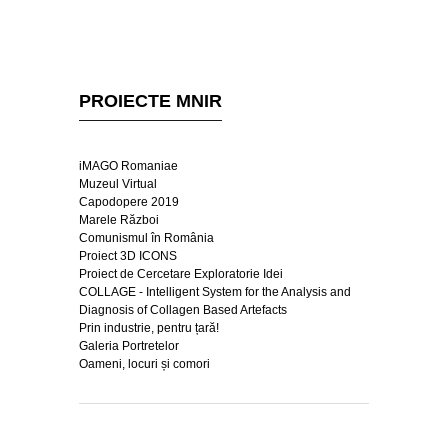
PROIECTE MNIR
iMAGO Romaniae
Muzeul Virtual
Capodopere 2019
Marele Război
Comunismul în România
Proiect 3D ICONS
Proiect de Cercetare Exploratorie Idei
COLLAGE - Intelligent System for the Analysis and
Diagnosis of Collagen Based Artefacts
Prin industrie, pentru țară!
Galeria Portretelor
Oameni, locuri și comori