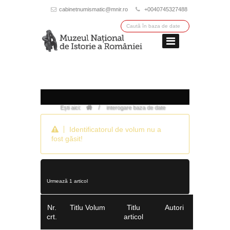
cabinetnumismatic@mnir.ro
+0040745327488
/
Ești aici:
interogare baza de date
Identificatorul de volum nu a
fost găsit!
Urmează 1 articol
Nr.
Titlu Volum
Titlu
Autori
crt.
articol