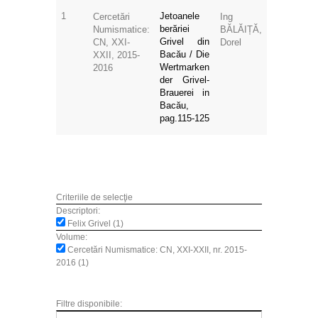
1
Jetoanele
Cercetări
Ing
berăriei
Numismatice:
BĂLĂIȚĂ,
Grivel din
CN, XXI-
Dorel
Bacău / Die
XXII, 2015-
Wertmarken
2016
der Grivel-
Brauerei in
Bacău,
pag.115-125
Criteriile de selecţie
Descriptori:
Felix Grivel (1)
Volume:
Cercetări Numismatice: CN, XXI-XXII, nr. 2015-
2016 (1)
Filtre disponibile: