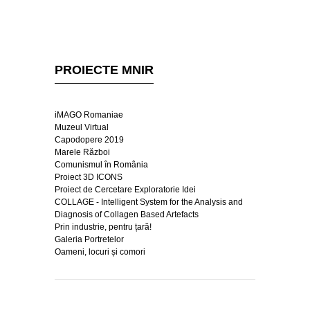
PROIECTE MNIR
iMAGO Romaniae
Muzeul Virtual
Capodopere 2019
Marele Război
Comunismul în România
Proiect 3D ICONS
Proiect de Cercetare Exploratorie Idei
COLLAGE - Intelligent System for the Analysis and
Diagnosis of Collagen Based Artefacts
Prin industrie, pentru țară!
Galeria Portretelor
Oameni, locuri și comori