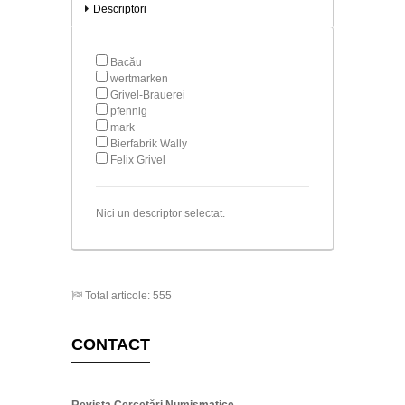
Descriptori
Bacău
wertmarken
Grivel-Brauerei
pfennig
mark
Bierfabrik Wally
Felix Grivel
Nici un descriptor selectat.
Total articole: 555
CONTACT
Revista Cercetări Numismatice