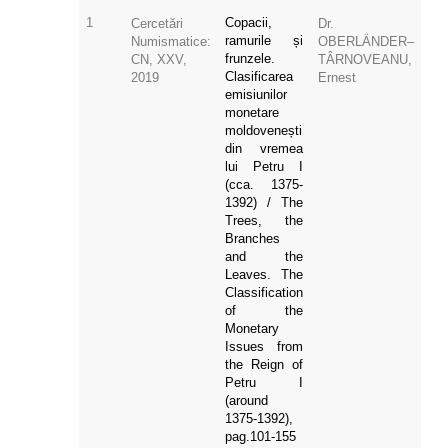
1
Copacii,
Cercetări
Dr.
ramurile și
Numismatice:
OBERLÄNDER–
frunzele.
CN, XXV,
TÂRNOVEANU,
Clasificarea
2019
Ernest
emisiunilor
monetare
moldovenești
din vremea
lui Petru I
(cca. 1375-
1392) / The
Trees, the
Branches
and the
Leaves. The
Classification
of the
Monetary
Issues from
the Reign of
Petru I
(around
1375-1392),
pag.101-155