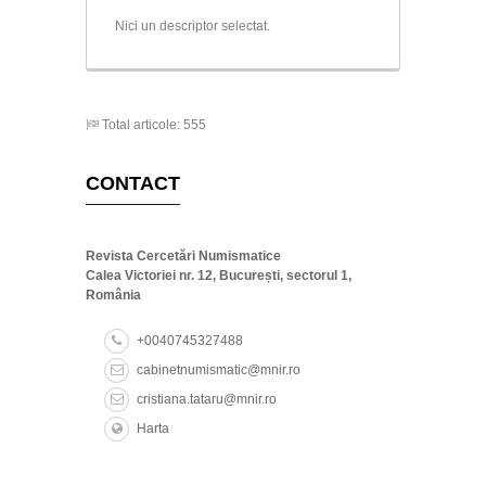
Hellenistic period
Nici un descriptor selectat.
Apollo
Total articole: 555
CONTACT
Revista Cercetări Numismatice
Calea Victoriei nr. 12, București, sectorul 1,
România
+0040745327488
cabinetnumismatic@mnir.ro
cristiana.tataru@mnir.ro
Harta