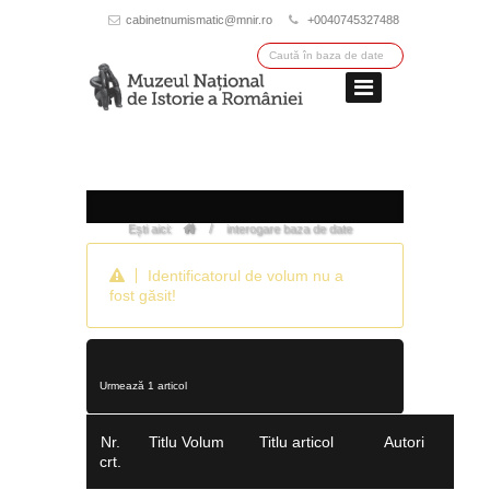
cabinetnumismatic@mnir.ro
+0040745327488
/
Ești aici:
interogare baza de date
Identificatorul de volum nu a
fost găsit!
Urmează 1 articol
Nr.
Titlu Volum
Titlu articol
Autori
crt.