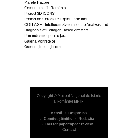
Marele Război
Comunismul în România
Proiect 3D ICONS
Proiect de Cercetare Exploratorie Idei
COLLAGE - Intelligent System for the Analysis and
Diagnosis of Collagen Based Artefacts
Prin industrie, pentru țară!
Galeria Portretelor
Oameni, locuri și comori
Copyright © Muzeul Național de Istorie
a României
MNIR
.
Acasă
Despre noi
Comitet științific
Redacția
Call for papers/peer review
Contact