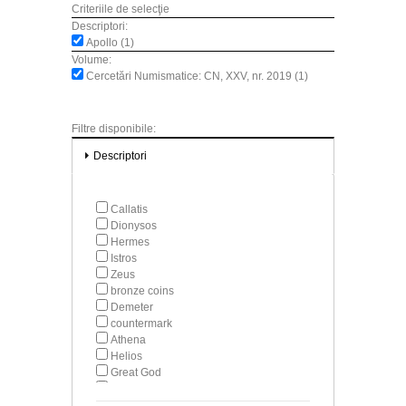
Criteriile de selecţie
Descriptori:
Apollo (1)
Volume:
Cercetări Numismatice: CN, XXV, nr. 2019 (1)
Filtre disponibile:
Descriptori
Callatis
Dionysos
Hermes
Istros
Zeus
bronze coins
Demeter
countermark
Athena
Helios
Great God
Dioscurs
spoken wheel