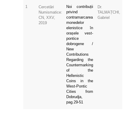
1
Noi contribuții
Cercetări
Dr.
privind
Numismatice:
TALMAȚCHI,
contramarcarea
CN, XXV,
Gabriel
monedelor
2019
elenistice în
orașele vest-
pontice
dobrogene /
New
Contributions
Regarding the
Countermarking
of the
Hellenistic
Coins in the
West-Pontic
Cities from
Dobrudja,
pag.29-51