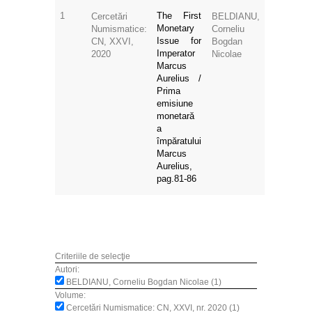
1
The First
Cercetări
BELDIANU,
Monetary
Numismatice:
Corneliu
Issue for
CN, XXVI,
Bogdan
Imperator
2020
Nicolae
Marcus
Aurelius /
Prima
emisiune
monetară
a
împăratului
Marcus
Aurelius,
pag.81-86
Criteriile de selecţie
Autori:
BELDIANU, Corneliu Bogdan Nicolae (1)
Volume:
Cercetări Numismatice: CN, XXVI, nr. 2020 (1)