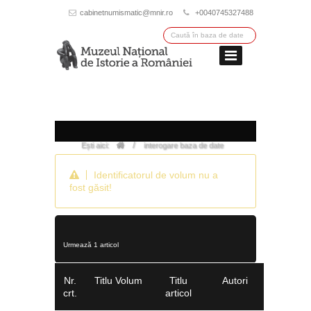
cabinetnumismatic@mnir.ro
+0040745327488
/
Ești aici:
interogare baza de date
Identificatorul de volum nu a
fost găsit!
Urmează 1 articol
Nr.
Titlu Volum
Titlu
Autori
crt.
articol