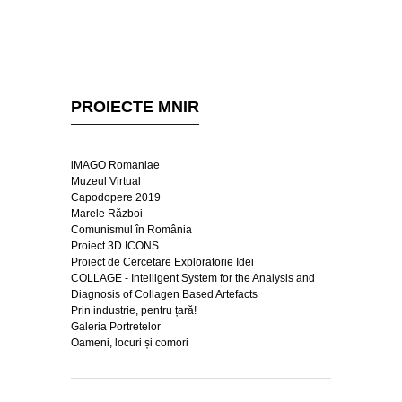
PROIECTE MNIR
iMAGO Romaniae
Muzeul Virtual
Capodopere 2019
Marele Război
Comunismul în România
Proiect 3D ICONS
Proiect de Cercetare Exploratorie Idei
COLLAGE - Intelligent System for the Analysis and
Diagnosis of Collagen Based Artefacts
Prin industrie, pentru țară!
Galeria Portretelor
Oameni, locuri și comori