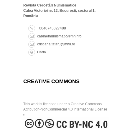
Revista Cercetări Numismatice
Calea Victoriei nr. 12, București, sectorul 1,
România
+0040745327488
cabinetnumismatic@mnir.ro
cristiana.tataru@mnir.ro
Harta
CREATIVE COMMONS
This work is licensed under a Creative Commons
Attribution-NonCommercial 4.0 International License