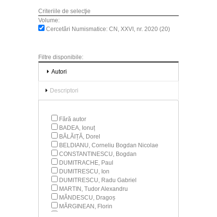
Criteriile de selecţie
Volume:
Cercetări Numismatice: CN, XXVI, nr. 2020 (20)
Filtre disponibile:
Autori
Descriptori
Fără autor
BADEA, Ionuț
BĂLĂIȚĂ, Dorel
BELDIANU, Corneliu Bogdan Nicolae
CONSTANTINESCU, Bogdan
DUMITRACHE, Paul
DUMITRESCU, Ion
DUMITRESCU, Radu Gabriel
MARTIN, Tudor Alexandru
MĂNDESCU, Dragoș
MĂRGINEAN, Florin
MIREA, Dragoș Alexandru