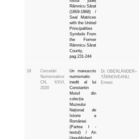
Râmnicu Sărat
(1859-1868) /
Seal Matrices
with the United
Principalities
Symbols From
the Former
Râmnicu Sărat
County,
pag.231-244
18
Cercetări
Un manuscris
Dr. OBERLÄNDER–
Numismatice:
numismatic
TÂRNOVEANU,
CN, XXVI,
inedit al lui
Ernest
2020
Constantin
Moisil din
colecția
Muzeului
Național de
Istorie a
României
(Partea I -
textul) / An
Unpublished