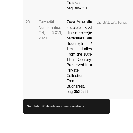
Craiova,
pag.309-351
20
Cercetări
Zece folles din
Dr. BADEA, Ionuț
Numismatice:
secolele X-XI
CN, XXVI,
dintr-o colecție
2020
particulară din
București /
Ten Folles
From the 10th-
11th Century,
Preserved in a
Private
Collection
From
Bucharest,
pag.353-358
S-au listat 20 de articole corespunzătoare