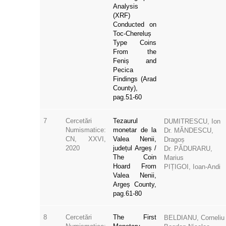
Analysis
(XRF)
Conducted on
Toc-Chereluș
Type Coins
From the
Feniș and
Pecica
Findings (Arad
County),
pag.51-60
7
Cercetări
Tezaurul
DUMITRESCU, Ion
Numismatice:
monetar de la
Dr. MĂNDESCU,
CN, XXVI,
Valea Nenii,
Dragoș
2020
județul Argeș /
Dr. PĂDURARU,
The Coin
Marius
Hoard From
PIȚIGOI, Ioan-Andi
Valea Nenii,
Argeș County,
pag.61-80
8
Cercetări
The First
BELDIANU, Corneliu
Numismatice:
Monetary
Bogdan Nicolae