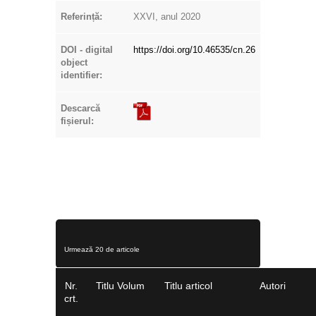
Referință:
XXVI, anul 2020
DOI - digital
https://doi.org/10.46535/cn.26
object
identifier:
Descarcă
fișierul:
Urmează 20 de articole
Nr.
Titlu Volum
Titlu articol
Autori
crt.