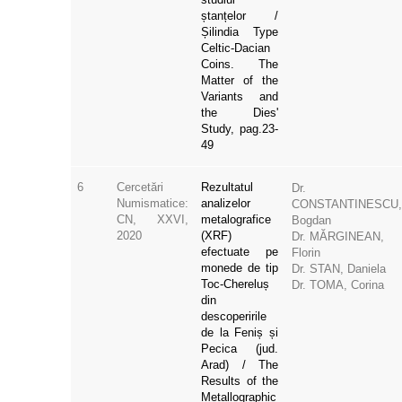
ștanțelor /
Șilindia Type
Celtic-Dacian
Coins. The
Matter of the
Variants and
the Dies'
Study, pag.23-
49
6
Cercetări
Rezultatul
Dr.
Numismatice:
analizelor
CONSTANTINESCU,
CN, XXVI,
metalografice
Bogdan
2020
(XRF)
Dr. MĂRGINEAN,
efectuate pe
Florin
monede de tip
Dr. STAN, Daniela
Toc-Chereluș
Dr. TOMA, Corina
din
descoperirile
de la Feniș și
Pecica (jud.
Arad) / The
Results of the
Metallographic