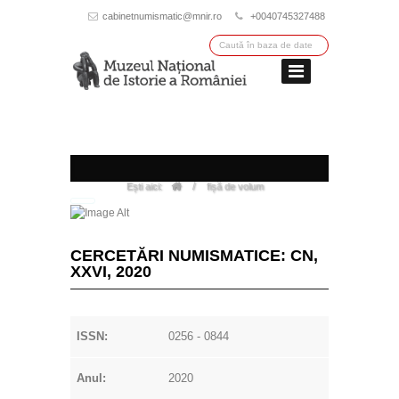
cabinetnumismatic@mnir.ro
+0040745327488
/
Ești aici:
fișă de volum
CERCETĂRI NUMISMATICE: CN,
XXVI, 2020
ISSN:
0256 - 0844
Anul:
2020