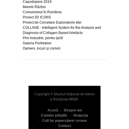
Marele Război
Comunismul în România
Proiect 3D ICONS
Proiect de Cercetare Exploratorie Idei
COLLAGE - Intelligent System for the Analysis and
Diagnosis of Collagen Based Artefacts
Prin industrie, pentru țară!
Galeria Portretelor
Oameni, locuri și comori
Copyright © Muzeul Național de Istorie
a României
MNIR
.
Acasă
Despre noi
Comitet științific
Redacția
Call for papers/peer review
Contact