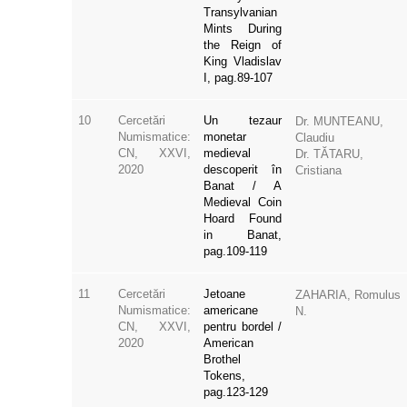
Transylvanian
Mints During
the Reign of
King Vladislav
I, pag.89-107
10
Cercetări
Un tezaur
Dr. MUNTEANU,
Numismatice:
monetar
Claudiu
CN, XXVI,
medieval
Dr. TĂTARU,
2020
descoperit în
Cristiana
Banat / A
Medieval Coin
Hoard Found
in Banat,
pag.109-119
11
Cercetări
Jetoane
ZAHARIA, Romulus
Numismatice:
americane
N.
CN, XXVI,
pentru bordel /
2020
American
Brothel
Tokens,
pag.123-129