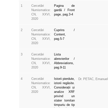
1
Cercetări
Pagina de
Numismatice:
gardă / Front
CN, XXVI,
page, pag.3-4
2020
2
Cercetări
Cuprins /
Numismatice:
Content,
CN, XXVI,
pag.5-7
2020
3
Cercetări
Lista
Numismatice:
abrevierilor /
CN, XXVI,
Abbreviations,
2020
pag.9-11
4
Cercetări
Istorii pierdute,
Dr. PETAC, Emanuel
Numismatice:
istorii regăsite.
CN, XXVI,
Considerații și
2020
analize XRF
privind un
stater tomitan
timpuriu de tip
Lysimach