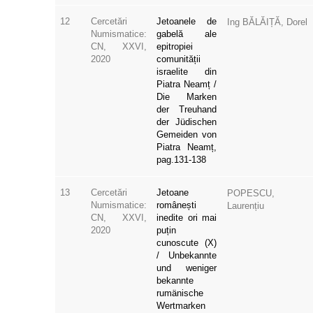
12
Cercetări
Jetoanele de
Ing BĂLĂIȚĂ, Dorel
Numismatice:
gabelă ale
CN, XXVI,
epitropiei
2020
comunității
israelite din
Piatra Neamț /
Die Marken
der Treuhand
der Jüdischen
Gemeiden von
Piatra Neamț,
pag.131-138
13
Cercetări
Jetoane
POPESCU,
Numismatice:
românești
Laurențiu
CN, XXVI,
inedite ori mai
2020
puțin
cunoscute (X)
/ Unbekannte
und weniger
bekannte
rumänische
Wertmarken
(X), pag.139-