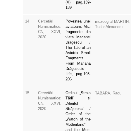
189
14
Cercetări
Povestea unei
muzeograf MARTIN,
Numismatice:
aviatoare. Mici
Tudor Alexandru
CN, XXVI,
fragmente din
2020
viața Marianei
Drăgescu /
The Tale of an
Aviatrix. Small
Fragments
From Mariana
Drăgescu's
Life, pag.193-
206
15
Cercetări
Ordinul „Straja
TABĂRĂ, Radu
Numismatice:
Țării” și
CN, XXVI,
„Meritul
2020
Străjeresc” /
Order of the
„Watch of the
Motherland”
and the Merit