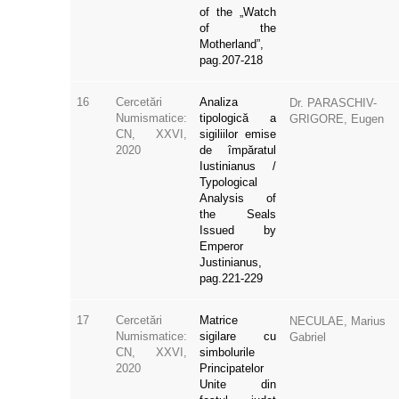
of the „Watch
of the
Motherland”,
pag.207-218
16
Cercetări
Analiza
Dr. PARASCHIV-
Numismatice:
tipologică a
GRIGORE, Eugen
CN, XXVI,
sigiliilor emise
2020
de împăratul
Iustinianus /
Typological
Analysis of
the Seals
Issued by
Emperor
Justinianus,
pag.221-229
17
Cercetări
Matrice
NECULAE, Marius
Numismatice:
sigilare cu
Gabriel
CN, XXVI,
simbolurile
2020
Principatelor
Unite din
fostul județ