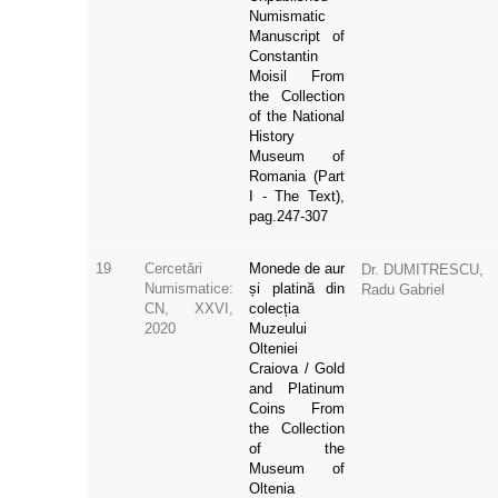
Numismatic
Manuscript of
Constantin
Moisil From
the Collection
of the National
History
Museum of
Romania (Part
I - The Text),
pag.247-307
19
Cercetări
Monede de aur
Dr. DUMITRESCU,
Numismatice:
și platină din
Radu Gabriel
CN, XXVI,
colecția
2020
Muzeului
Olteniei
Craiova / Gold
and Platinum
Coins From
the Collection
of the
Museum of
Oltenia