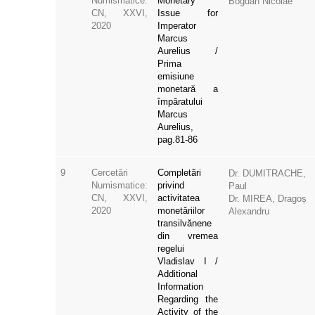
CN, XXVI,
Issue for
2020
Imperator
Marcus
Aurelius /
Prima
emisiune
monetară a
împăratului
Marcus
Aurelius,
pag.81-86
9
Cercetări
Completări
Dr. DUMITRACHE,
Numismatice:
privind
Paul
CN, XXVI,
activitatea
Dr. MIREA, Dragoș
2020
monetăriilor
Alexandru
transilvănene
din vremea
regelui
Vladislav I /
Additional
Information
Regarding the
Activity of the