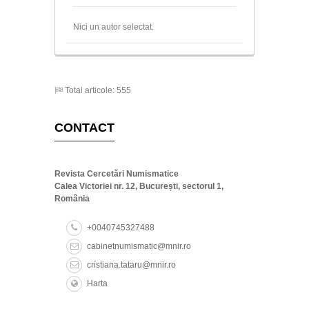
MUNTEANU, Claudiu
NECULAE, Marius Gabriel
Nici un autor selectat.
OBERLÄNDER–TÂRNOVEANU, Ernest
PARASCHIV-GRIGORE, Eugen
PĂDURARU, Marius
PETAC, Emanuel
PIȚIGOI, Ioan-Andi
Total articole: 555
POPESCU, Laurențiu
STAN, Daniela
TABĂRĂ, Radu
CONTACT
TĂTARU, Cristiana
TOMA, Corina
ZAHARIA, Romulus N.
Revista Cercetări Numismatice
Calea Victoriei nr. 12, București, sectorul 1,
România
+0040745327488
cabinetnumismatic@mnir.ro
cristiana.tataru@mnir.ro
Harta