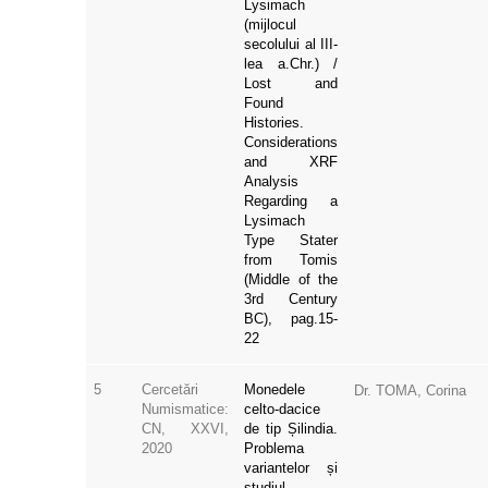
(mijlocul
secolului al III-
lea a.Chr.) /
Lost and
Found
Histories.
Considerations
and XRF
Analysis
Regarding a
Lysimach
Type Stater
from Tomis
(Middle of the
3rd Century
BC), pag.15-
22
5
Cercetări
Monedele
Dr. TOMA, Corina
Numismatice:
celto-dacice
CN, XXVI,
de tip Șilindia.
2020
Problema
variantelor și
studiul