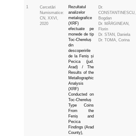
1
Rezultatul
Cercetări
Dr.
analizelor
Numismatice:
CONSTANTINESCU,
metalografice
CN, XXVI,
Bogdan
(XRF)
2020
Dr. MĂRGINEAN,
efectuate pe
Florin
monede de tip
Dr. STAN, Daniela
Toc-Chereluș
Dr. TOMA, Corina
din
descoperirile
de la Feniș și
Pecica (jud.
Arad) / The
Results of the
Metallographic
Analysis
(XRF)
Conducted on
Toc-Chereluș
Type Coins
From the
Feniș and
Pecica
Findings (Arad
County),