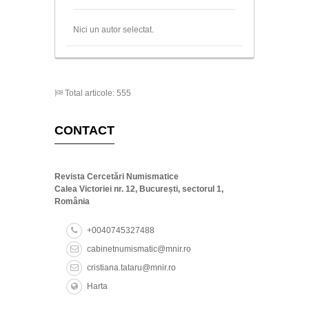
Nici un autor selectat.
Total articole: 555
CONTACT
Revista Cercetări Numismatice
Calea Victoriei nr. 12, București, sectorul 1,
România
+0040745327488
cabinetnumismatic@mnir.ro
cristiana.tataru@mnir.ro
Harta