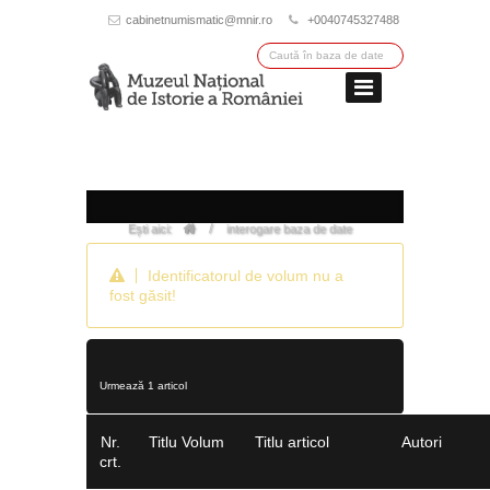
cabinetnumismatic@mnir.ro
+0040745327488
/
Ești aici:
interogare baza de date
Identificatorul de volum nu a
fost găsit!
Urmează 1 articol
Nr.
Titlu Volum
Titlu articol
Autori
crt.