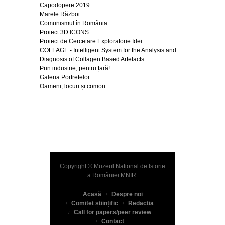
Capodopere 2019
Marele Război
Comunismul în România
Proiect 3D ICONS
Proiect de Cercetare Exploratorie Idei
COLLAGE - Intelligent System for the Analysis and
Diagnosis of Collagen Based Artefacts
Prin industrie, pentru țară!
Galeria Portretelor
Oameni, locuri și comori
Copyright © Muzeul Național de Istorie
a României
MNIR
.
Acasă
Despre noi
Comitet științific
Redacția
Call for papers/peer review
Contact