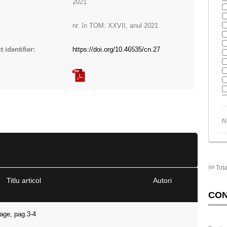
2021
nr. în TOM: XXVII, anul 2021
t identifier:
https://doi.org/10.46535/cn.27
N
Tota
Titlu articol
Autori
CO
age, pag.3-4