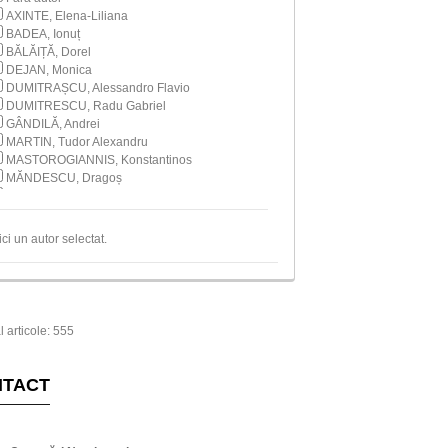
AXINTE, Elena-Liliana
BADEA, Ionuț
BĂLĂIȚĂ, Dorel
DEJAN, Monica
DUMITRAȘCU, Alessandro Flavio
DUMITRESCU, Radu Gabriel
GÂNDILĂ, Andrei
MARTIN, Tudor Alexandru
MASTOROGIANNIS, Konstantinos
MĂNDESCU, Dragoș
NECULAE, Marius Gabriel
NIKOLOUDI, Christianna
PIȚIGOI, Ioan-Andi
ici un autor selectat.
POPESCU, Laurențiu
TABĂRĂ, Radu
TOMA, Corina
l articole: 555
NTACT