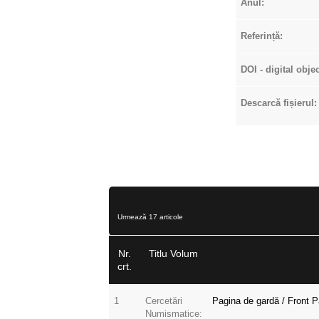
Anul:
Referință:
DOI - digital objec
Descarcă fișierul:
Urmează 17 articole
Nr.
Titlu Volum
crt.
1
Cercetări
Pagina de gardă / Front P
Numismatice: