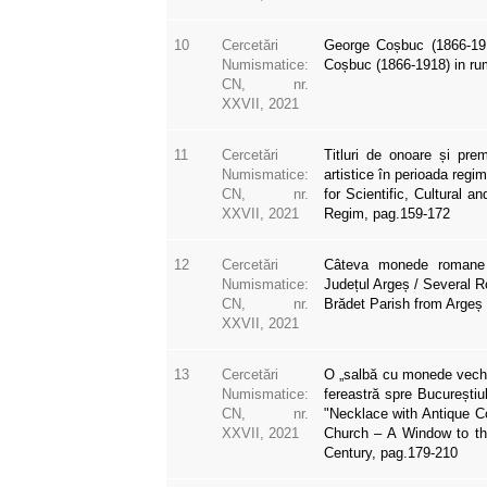
10
Cercetări
George Coșbuc (1866-19
Numismatice:
Coșbuc (1866-1918) in ru
CN, nr.
XXVII, 2021
11
Cercetări
Titluri de onoare și premii
Numismatice:
artistice în perioada regi
CN, nr.
for Scientific, Cultural a
XXVII, 2021
Regim, pag.159-172
12
Cercetări
Câteva monede romane a
Numismatice:
Județul Argeș / Several R
CN, nr.
Brădet Parish from Argeș
XXVII, 2021
13
Cercetări
O „salbă cu monede vechi”
Numismatice:
fereastră spre Bucureștiu
CN, nr.
"Necklace with Antique C
XXVII, 2021
Church – A Window to the
Century, pag.179-210