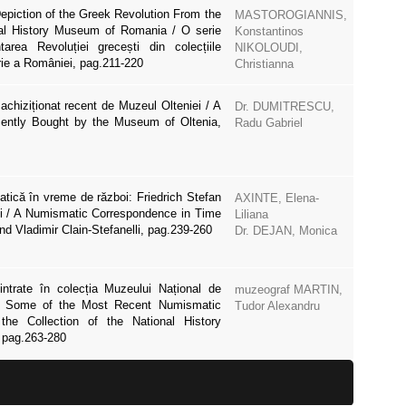
epiction of the Greek Revolution From the
MASTOROGIANNIS,
nal History Museum of Romania / O serie
Konstantinos
area Revoluției grecești din colecțiile
NIKOLOUDI,
rie a României, pag.211-220
Christianna
chiziționat recent de Muzeul Olteniei / A
Dr. DUMITRESCU,
ently Bought by the Museum of Oltenia,
Radu Gabriel
ică în vreme de război: Friedrich Stefan
AXINTE, Elena-
lli / A Numismatic Correspondence in Time
Liliana
nd Vladimir Clain-Stefanelli, pag.239-260
Dr. DEJAN, Monica
ntrate în colecția Muzeului Național de
muzeograf MARTIN,
) / Some of the Most Recent Numismatic
Tudor Alexandru
the Collection of the National History
 pag.263-280