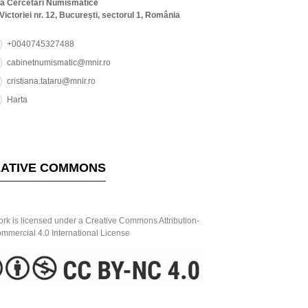
ta Cercetări Numismatice
Victoriei nr. 12, București, sectorul 1, România
+0040745327488
cabinetnumismatic@mnir.ro
cristiana.tataru@mnir.ro
Harta
ATIVE COMMONS
ork is licensed under a Creative Commons Attribution-
mercial 4.0 International License