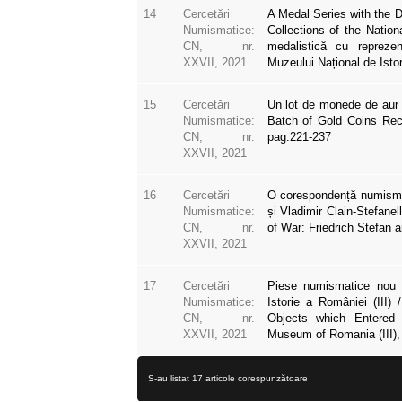
14
Cercetări
A Medal Series with the D
Numismatice:
Collections of the Natio
CN, nr.
medalistică cu reprezent
XXVII, 2021
Muzeului Național de Isto
15
Cercetări
Un lot de monede de aur a
Numismatice:
Batch of Gold Coins Rec
CN, nr.
pag.221-237
XXVII, 2021
16
Cercetări
O corespondență numismat
Numismatice:
și Vladimir Clain-Stefane
CN, nr.
of War: Friedrich Stefan a
XXVII, 2021
17
Cercetări
Piese numismatice nou i
Numismatice:
Istorie a României (III
CN, nr.
Objects which Entered 
XXVII, 2021
Museum of Romania (III),
S-au listat 17 articole corespunzătoare