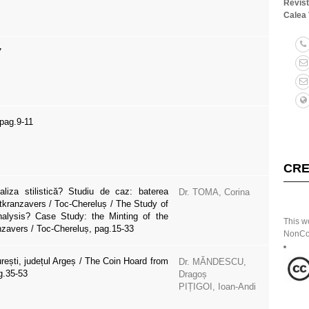
Revis
Calea 
7
 pag.9-11
CRE
aliza stilistică? Studiu de caz: baterea
Dr. TOMA, Corina
tkranzavers / Toc-Chereluș / The Study of
nalysis? Case Study: the Minting of the
This w
nzavers / Toc-Chereluș, pag.15-33
NonCom
rești, județul Argeș / The Coin Hoard from
Dr. MĂNDESCU,
g.35-53
Dragoș
PIȚIGOI, Ioan-Andi