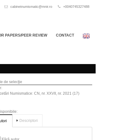
cabinetnumismatic@mnir.ro
+0040745327488
OR PAPERS/PEER REVIEW
CONTACT
ile de selecţie
e:
etări Numismatice: CN, nr. XXVII, nr. 2021 (17)
disponibile:
Descriptori
utori
Fără autor