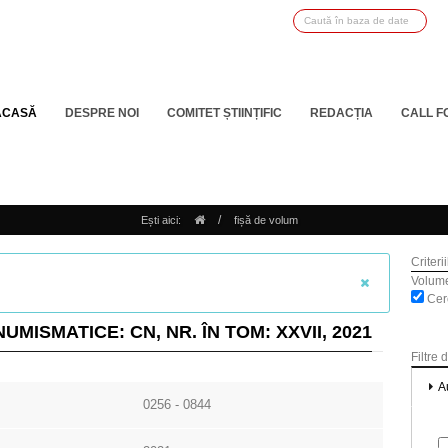
ACASĂ
DESPRE NOI
COMITET ȘTIINȚIFIC
REDACȚIA
CALL F
/
Ești aici:
fișă de volum
Criteri
Volum
Cerc
UMISMATICE: CN, NR. ÎN TOM: XXVII, 2021
Filtre 
A
0256 - 0844