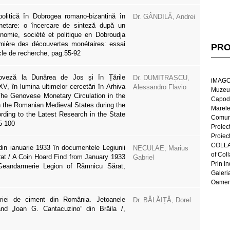
olitică în Dobrogea romano-bizantină în
Dr. GÂNDILĂ, Andrei
onetare: o încercare de sinteză după un
nomie, société et politique en Dobroudja
mière des découvertes monétaires: essai
PRO
cle de recherche, pag.55-92
noveză la Dunărea de Jos și în Țările
Dr. DUMITRAȘCU,
iMAGO
V, în lumina ultimelor cercetări în Arhiva
Alessandro Flavio
Muzeul
he Genovese Monetary Circulation in the
Capod
 the Romanian Medieval States during the
Marel
rding to the Latest Research in the State
Comun
5-100
Proiec
Proiec
COLLAG
in ianuarie 1933 în documentele Legiunii
NECULAE, Marius
of Col
t / A Coin Hoard Find from January 1933
Gabriel
Prin in
Geandarmerie Legion of Râmnicu Sărat,
Galeri
Oameni
striei de ciment din România. Jetoanele
Dr. BĂLĂIȚĂ, Dorel
and „Ioan G. Cantacuzino” din Brăila /,