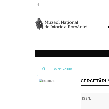
Fișă de volum.
CERCETĂRI N
ISSN: