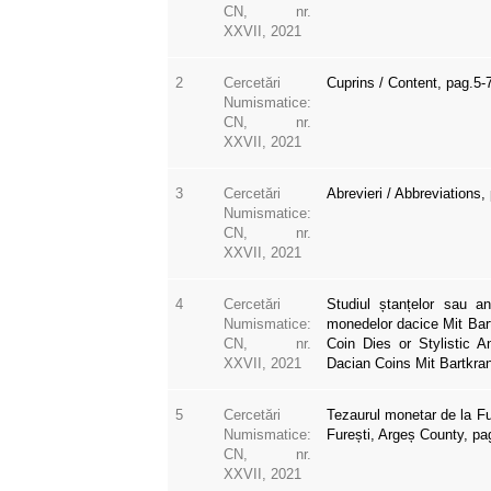
CN, nr.
XXVII, 2021
2
Cercetări
Cuprins / Content, pag.5-
Numismatice:
CN, nr.
XXVII, 2021
3
Cercetări
Abrevieri / Abbreviations,
Numismatice:
CN, nr.
XXVII, 2021
4
Cercetări
Studiul ștanțelor sau an
Numismatice:
monedelor dacice Mit Bar
CN, nr.
Coin Dies or Stylistic A
XXVII, 2021
Dacian Coins Mit Bartkra
5
Cercetări
Tezaurul monetar de la Fu
Numismatice:
Furești, Argeș County, pa
CN, nr.
XXVII, 2021