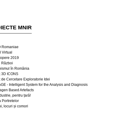
IECTE MNIR
 Romaniae
 Virtual
opere 2019
e Război
ismul în România
t 3D ICONS
t de Cercetare Exploratorie Idei
E - Intelligent System for the Analysis and Diagnosis
lagen Based Artefacts
dustrie, pentru țară!
a Portretelor
, locuri și comori