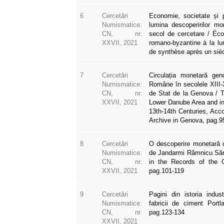
6
Cercetări
Economie, societate și p
Numismatice:
lumina descoperirilor m
CN, nr.
secol de cercetare / Éco
XXVII, 2021
romano-byzantine à la lu
de synthèse après un siè
7
Cercetări
Circulația monetară ge
Numismatice:
Române în secolele XIII-X
CN, nr.
de Stat de la Genova / T
XXVII, 2021
Lower Danube Area and in
13th-14th Centuries, Acco
Archive in Genova, pag.9
8
Cercetări
O descoperire monetară d
Numismatice:
de Jandarmi Râmnicu Săra
CN, nr.
in the Records of the 
XXVII, 2021
pag.101-119
9
Cercetări
Pagini din istoria indu
Numismatice:
fabricii de ciment Portl
CN, nr.
pag.123-134
XXVII, 2021