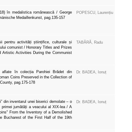
18) în medalistica românească / George
POPESCU, Laurențiu
mänische Medaillenkunst, pag.135-157
 pentru activități științifice, culturale și
TABĂRĂ, Radu
mului comunist / Honorary Titles and Prizes
nd Artistic Activities During the Communist
flate în colecția Parohiei Brădet din
Dr. BADEA, Ionuț
oman Coins Preserved in the Collection of
 County, pag.175-178
 din inventarul unei biserici demolate – o
Dr. BADEA, Ionuț
l primei jumătăți a veacului al XIX-lea / A
oins" From the Inventory of a Demolished
 Bucharest of the First Half of the 19th