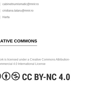
cabinetnumismatic@mnir.ro
cristiana.tataru@mnir.ro
Harta
ATIVE COMMONS
ork is licensed under a Creative Commons Attribution-
mercial 4.0 International License