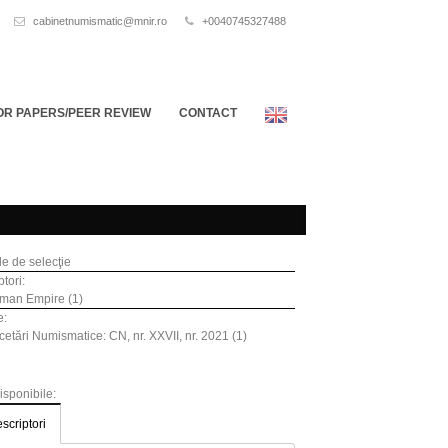
cabinetnumismatic@mnir.ro
+0040745327488
OR PAPERS/PEER REVIEW
CONTACT
ile de selecţie
tori:
man Empire (1)
e:
etări Numismatice: CN, nr. XXVII, nr. 2021 (1)
disponibile:
scriptori