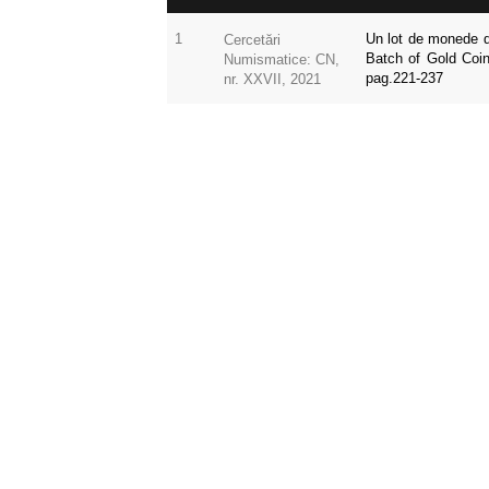
1
Un lot de monede de
Cercetări
Batch of Gold Coi
Numismatice: CN,
pag.221-237
nr. XXVII, 2021