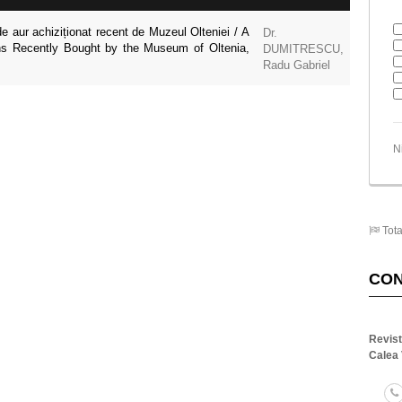
 aur achiziționat recent de Muzeul Olteniei / A
Dr.
ns Recently Bought by the Museum of Oltenia,
DUMITRESCU,
Radu Gabriel
N
Tota
CO
Revis
Calea 