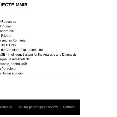
IECTE MNIR
 Romaniae
 Virtual
opere 2019
e Război
ismul în România
t 3D ICONS
t de Cercetare Exploratorie Idei
E - Intelligent System for the Analysis and Diagnosis
lagen Based Artefacts
dustrie, pentru țară!
a Portretelor
, locuri și comori
Redacția
Call for papers/peer review
Contact