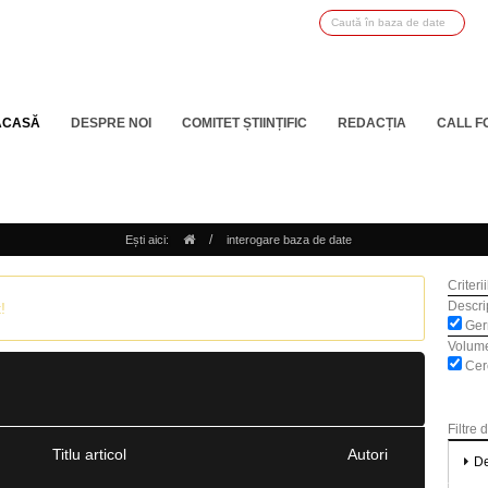
ACASĂ
DESPRE NOI
COMITET ȘTIINȚIFIC
REDACȚIA
CALL F
/
Ești aici:
interogare baza de date
Criteri
Descrip
!
Ger
Volum
Cerc
Filtre 
Titlu articol
Autori
De