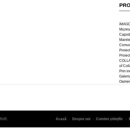
PRO
iMAGO
Muzeul
Capod
Marel
Comun
Proiec
Proiec
COLLAG
of Col
Prin in
Galeri
Oameni
MNIR
.
Acasă
Despre noi
Comitet științific