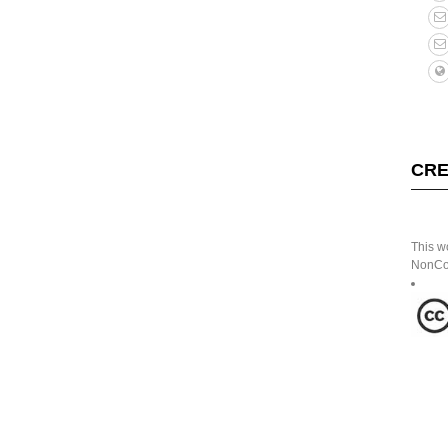
CRE
This w
NonCom