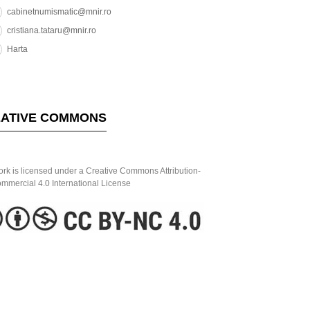
cabinetnumismatic@mnir.ro
cristiana.tataru@mnir.ro
Harta
ATIVE COMMONS
ork is licensed under a Creative Commons Attribution-
mercial 4.0 International License