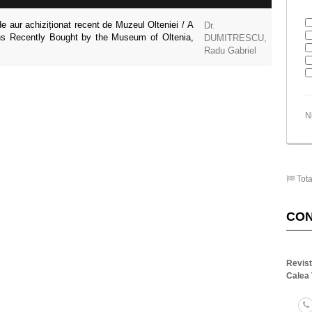
 aur achiziționat recent de Muzeul Olteniei / A
Dr.
ns Recently Bought by the Museum of Oltenia,
DUMITRESCU,
Radu Gabriel
N
Tota
CO
Revis
Calea 