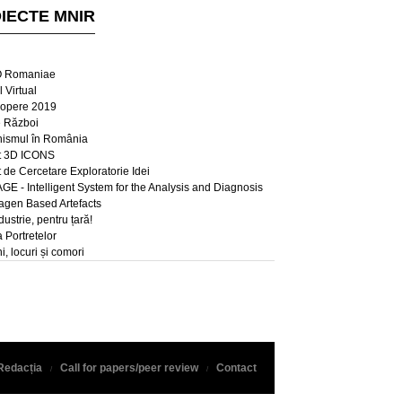
IECTE MNIR
 Romaniae
 Virtual
opere 2019
e Război
ismul în România
t 3D ICONS
t de Cercetare Exploratorie Idei
E - Intelligent System for the Analysis and Diagnosis
lagen Based Artefacts
dustrie, pentru țară!
a Portretelor
, locuri și comori
Redacția
Call for papers/peer review
Contact