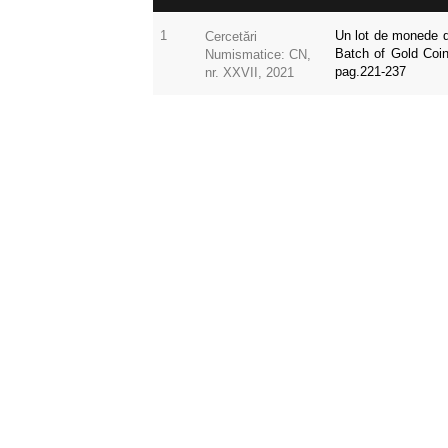
1
Un lot de monede de
Cercetări
Batch of Gold Coi
Numismatice: CN,
pag.221-237
nr. XXVII, 2021