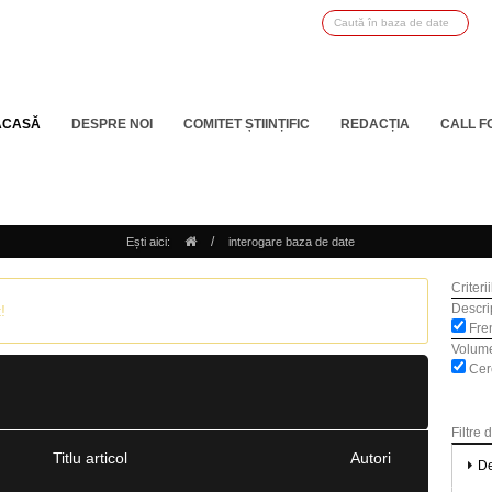
ACASĂ
DESPRE NOI
COMITET ȘTIINȚIFIC
REDACȚIA
CALL F
/
Ești aici:
interogare baza de date
Criteri
Descrip
!
Fren
Volum
Cerc
Filtre 
Titlu articol
Autori
De