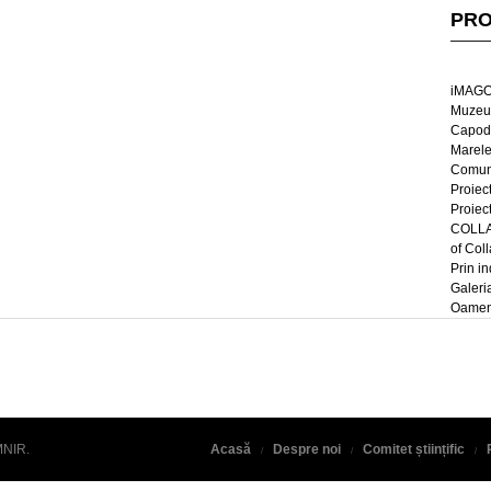
PRO
iMAGO
Muzeul
Capod
Marel
Comun
Proiec
Proiec
COLLAG
of Col
Prin in
Galeri
Oameni
MNIR
.
Acasă
Despre noi
Comitet științific