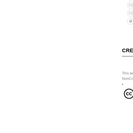
CRE
This w
NonCom