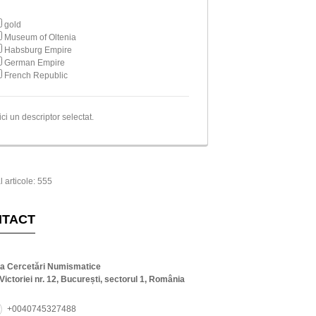
gold
Museum of Oltenia
Habsburg Empire
German Empire
French Republic
ici un descriptor selectat.
l articole: 555
NTACT
ta Cercetări Numismatice
Victoriei nr. 12, București, sectorul 1, România
+0040745327488