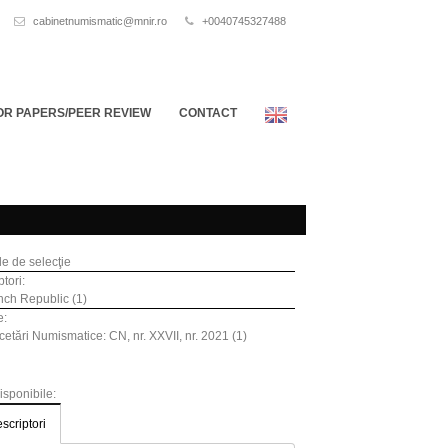
cabinetnumismatic@mnir.ro
+0040745327488
OR PAPERS/PEER REVIEW
CONTACT
ile de selecţie
tori:
ch Republic (1)
e:
etări Numismatice: CN, nr. XXVII, nr. 2021 (1)
disponibile:
scriptori